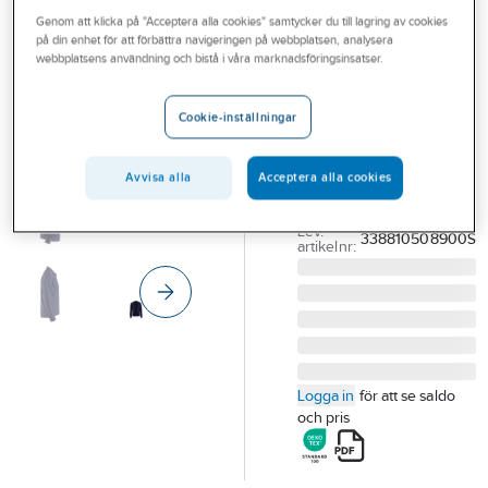
Outlet
Genom att klicka på "Acceptera alla cookies" samtycker du till lagring av cookies
BLÅKLÄDER
på din enhet för att förbättra navigeringen på webbplatsen, analysera
Pikétröja
Branscher
webbplatsens användning och bistå i våra marknadsföringsinsatser.
Blåkläder 3388-
Tjänster
1050
Cookie-inställningar
Vårt erbjudande
LÅNGÄRMAD PIKÉ BLK
3388-1050 MARINBLÅ
Bli kund
Avvisa alla
Acceptera alla cookies
STL S
Aktuellt
Artikelnummer:
729753
Lev.
338810508900S
artikelnr:
Logga in
för att se saldo
och pris