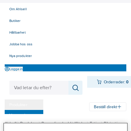
Om Ahlsell
Butiker
Hållbarhet
Jobba hos oss
Nya produkter
Logga in
Orderrader:
0
Produkter
Beställ direkt
Varumärken
Ahlsell
Produkter
Personligt skydd
Kläder
Tröjor
Pikétröjor
Kampanjer