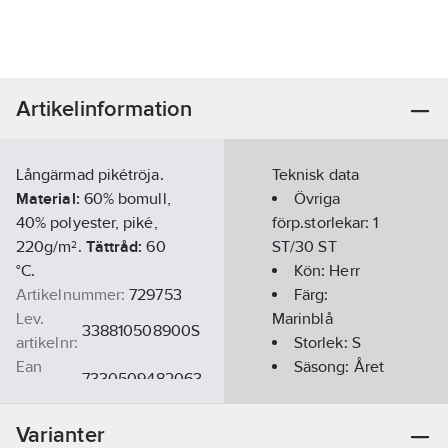
Artikelinformation
Långärmad pikétröja.
Teknisk data
Material:
60% bomull,
Övriga
40% polyester, piké,
förp.storlekar:
1
220g/m².
Tättråd:
60
ST/30 ST
°C.
Kön:
Herr
Artikelnummer:
729753
Färg:
Lev.
Marinblå
338810508900S
artikelnr:
Storlek:
S
Ean
Säsong:
Året
7330509482063
artikelnr:
runt
Materialklass
TP1030
Kortärmad:
Varianter
Nej