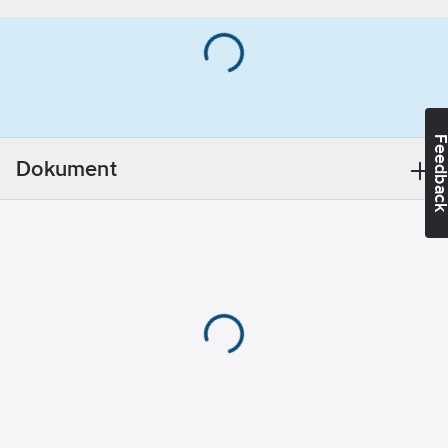
Kragtyp:
Knappkrage/Button
down
Materialvikt:
220
g/m²
Feedba
Dokument