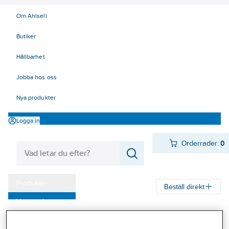
Om Ahlsell
Butiker
Hållbarhet
Jobba hos oss
Nya produkter
Logga in
Orderrader:
0
Produkter
Beställ direkt
Varumärken
Ahlsell
Produkter
Personligt skydd
Kläder
Tröjor
Pikétröjor
Kampanjer