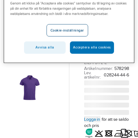
Genom att klicka på "Acceptera alla cookies" samtycker du till lagring av cookies
Outlet
CLIQUE
på din enhet för att förbättra navigeringen på webbplatsen, analysera
Pikétröja
webbplatsens användning och bistå i våra marknadsföringsinsatser.
Branscher
Clique 028244
Tjänster
Lincoln
Cookie-inställningar
Vårt erbjudande
PIKÉTRÖJA CLIQUE
028244 K-ÄRM
Avvisa alla
Acceptera alla cookies
Bli kund
LINCOLN STARK
Aktuellt
LILA STL L
Artikelnummer:
578298
Lev.
028244-44-6
artikelnr:
Logga in
för att se saldo
och pris