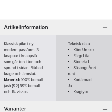
Artikelinformation
Klassisk pike i ny
Teknisk data
modern passform. 3
Kön:
Unisex
knappar i knappslå
Färg:
Lila
som går ton-i-ton och
Storlek:
L
sprund i sidan. Ribbad
Säsong:
Året
krage och ärmslut.
runt
Material:
100% bomull
Kortärmad:
(ash [92] 99% bomull
Ja
och 1% viskos,
Kragtyp:
gråmelerad [95] 85%
Knappkrage/Button
bomull och 15% viskos,
down
Varianter
antracitmelerad [955]
Materialvikt: