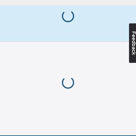
60% bomull och 40%
190
g/m²
polyester).
Tvättråd:
Normal maskintvätt
vid 60 grader.
Artikelnummer:
578298
Feedba
Lev.
028244-44-6
artikelnr:
Ean
7332413522491
artikelnr:
Materialklass
TP7500