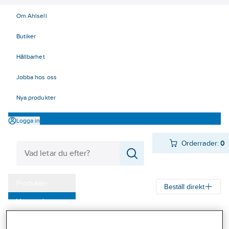
Om Ahlsell
Butiker
Hållbarhet
Jobba hos oss
Nya produkter
Logga in
Orderrader:
0
Produkter
Beställ direkt
Varumärken
Ahlsell
Produkter
Personligt skydd
Kläder
Tröjor
Pikétröjor
Kampanjer