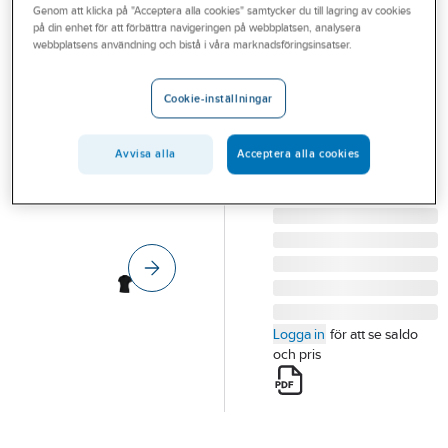
Genom att klicka på "Acceptera alla cookies" samtycker du till lagring av cookies
Outlet
TEXSTAR
på din enhet för att förbättra navigeringen på webbplatsen, analysera
Pikétröja Texstar
webbplatsens användning och bistå i våra marknadsföringsinsatser.
Branscher
PSW4 Dam
Tjänster
PIKÉTRÖJA TEXSTAR
Cookie-inställningar
PSW4 50/50 DAM
Vårt erbjudande
SVART STL S
Avvisa alla
Acceptera alla cookies
Aktuellt
Artikelnummer:
576375
Lev.
PSW4199000160
artikelnr:
Logga in
för att se saldo
och pris