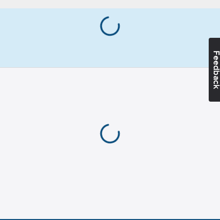
Knappkrage/Button
down
Materialvikt:
230
g/m²
Feedba