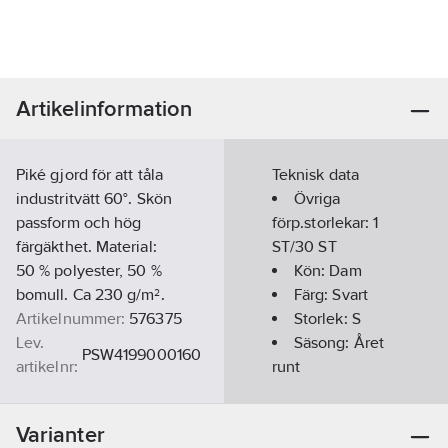
Artikelinformation
Piké gjord för att tåla
Teknisk data
industritvätt 60°. Skön
Övriga
passform och hög
förp.storlekar:
1
färgäkthet. Material:
ST/30 ST
50 % polyester, 50 %
Kön:
Dam
bomull. Ca 230 g/m².
Färg:
Svart
Artikelnummer:
576375
Storlek:
S
Lev.
Säsong:
Året
PSW4199000160
artikelnr:
runt
Ean
Kortärmad:
7340014223426
artikelnr:
Ja
Varianter
Materialklass
TP8000
Kragtyp: