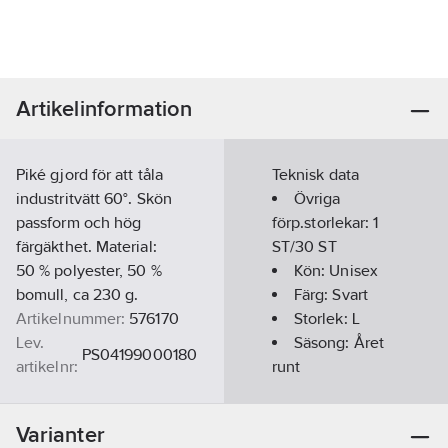
Artikelinformation
Piké gjord för att tåla
Teknisk data
industritvätt 60°. Skön
Övriga
passform och hög
förp.storlekar:
1
färgäkthet. Material:
ST/30 ST
50 % polyester, 50 %
Kön:
Unisex
bomull, ca 230 g.
Färg:
Svart
Artikelnummer:
576170
Storlek:
L
Lev.
Säsong:
Året
PS04199000180
artikelnr:
runt
Ean
Kortärmad:
7340014223198
artikelnr:
Ja
Varianter
Materialklass
TP8000
Kragtyp: