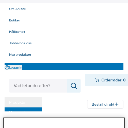
Om Ahlsell
Butiker
Hållbarhet
Jobba hos oss
Nya produkter
Logga in
Orderrader:
0
Produkter
Beställ direkt
Varumärken
Ahlsell
Produkter
Personligt skydd
Kläder
Tröjor
Pikétröjor
Kampanjer