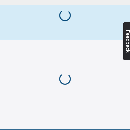
Knappkrage/Button
down
Materialvikt:
230
g/m²
Feedba