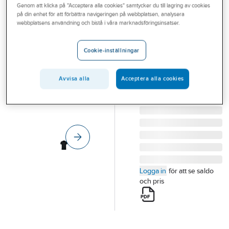
Genom att klicka på "Acceptera alla cookies" samtycker du till lagring av cookies
Outlet
TEXSTAR
på din enhet för att förbättra navigeringen på webbplatsen, analysera
Pikétröja
webbplatsens användning och bistå i våra marknadsföringsinsatser.
Branscher
Texstar PS04
Tjänster
PIKÉTRÖJA TEXSTAR
Cookie-inställningar
PS04 50/50 SVART
Vårt erbjudande
STL L
Avvisa alla
Acceptera alla cookies
Bli kund
Artikelnummer:
576170
Lev.
PS04199000180
artikelnr:
Aktuellt
Logga in
för att se saldo
och pris