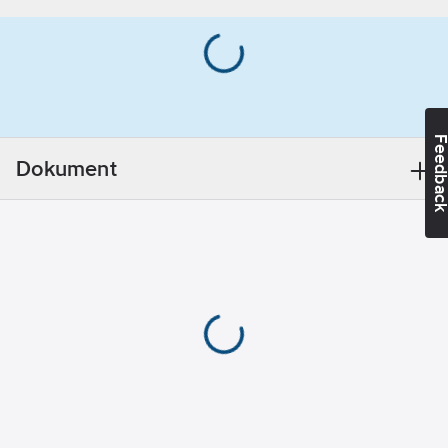
Ean
Kragtyp:
7340098926985
artikelnr:
Knappkrage/Button
Materialklass
TP1050
down
Materialvikt:
200
g/m²
Feedba
Dokument