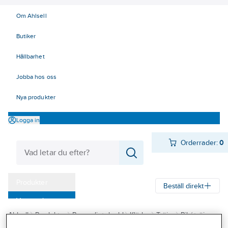
Om Ahlsell
Butiker
Hållbarhet
Jobba hos oss
Nya produkter
Logga in
Orderrader:
0
Produkter
Beställ direkt
Varumärken
Ahlsell
Produkter
Personligt skydd
Kläder
Tröjor
Pikétröjor
Kampanjer