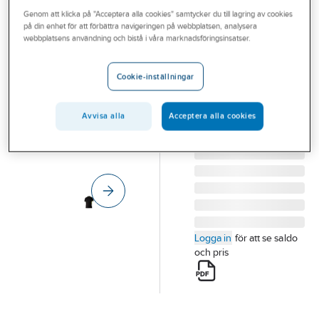
Outlet
Genom att klicka på "Acceptera alla cookies" samtycker du till lagring av cookies
TOP SWEDE
på din enhet för att förbättra navigeringen på webbplatsen, analysera
Pikétröja Top
Branscher
webbplatsens användning och bistå i våra marknadsföringsinsatser.
Swede 213
Tjänster
PIKÉTRÖJA
Cookie-inställningar
TOPSWEDE 213014
Vårt erbjudande
SVART/GUL XXL
Aktuellt
Avvisa alla
Acceptera alla cookies
Artikelnummer:
564156
Lev.
1000661914012
artikelnr:
Logga in
för att se saldo
och pris