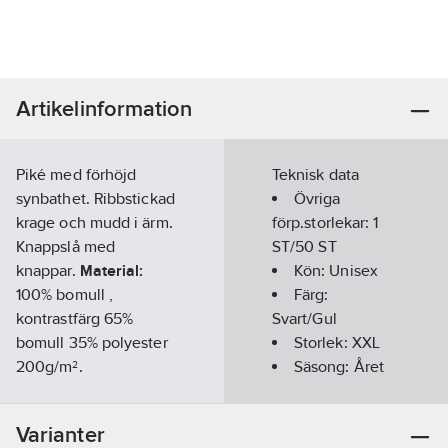
Artikelinformation
Piké med förhöjd
Teknisk data
synbathet. Ribbstickad
Övriga
krage och mudd i ärm.
förp.storlekar:
1
Knappslå med
ST/50 ST
knappar.
Material:
Kön:
Unisex
100% bomull ,
Färg:
kontrastfärg 65%
Svart/Gul
bomull 35% polyester
Storlek:
XXL
200g/m².
Säsong:
Året
Artikelnummer:
564156
runt
Lev.
Kortärmad:
1000661914012
Varianter
artikelnr:
Ja