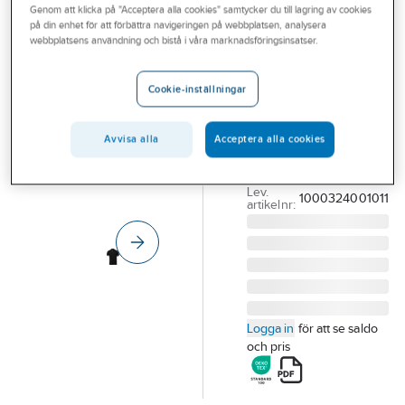
Genom att klicka på "Acceptera alla cookies" samtycker du till lagring av cookies
Outlet
SOUTH WEST
på din enhet för att förbättra navigeringen på webbplatsen, analysera
Pikétröja South
webbplatsens användning och bistå i våra marknadsföringsinsatser.
Branscher
West Somerton
Tjänster
347
Cookie-inställningar
Vårt erbjudande
PIKÉTRÖJA SOUTH
WEST SOMERTON
Avvisa alla
Acceptera alla cookies
Bli kund
347 SVART STL XL
Aktuellt
Artikelnummer:
556751
Lev.
1000324001011
artikelnr:
Logga in
för att se saldo
och pris