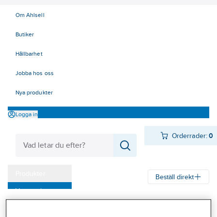
Om Ahlsell
Butiker
Hållbarhet
Jobba hos oss
Nya produkter
Logga in
Orderrader:
0
Produkter
Beställ direkt
Varumärken
Ahlsell
Produkter
Personligt skydd
Kläder
Tröjor
Pikétröjor
Kampanjer