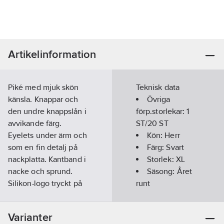
Artikelinformation
Piké med mjuk skön
Teknisk data
känsla. Knappar och
Övriga
den undre knappslån i
förp.storlekar:
1
avvikande färg.
ST/20 ST
Eyelets under ärm och
Kön:
Herr
som en fin detalj på
Färg:
Svart
nackplatta. Kantband i
Storlek:
XL
nacke och sprund.
Säsong:
Året
Silikon-logo tryckt på
runt
höger ärm.
Material:
Kortärmad:
100% polyester, 200
Ja
Varianter
g/m².
Kragtyp: