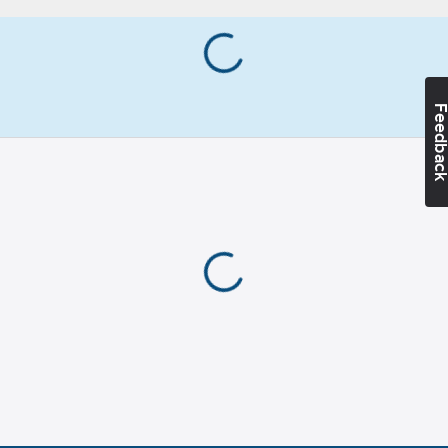
Artikelnummer:
556751
Knappkrage/Button
Lev.
down
1000324001011
artikelnr:
Materialvikt:
Ean
200
g/m²
7332777193146
artikelnr:
Feedba
Materialklass
TP1070