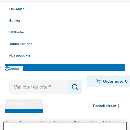
Om Ahlsell
Butiker
Hållbarhet
Jobba hos oss
Nya produkter
Logga in
Orderrader:
0
Produkter
Beställ direkt
Varumärken
Ahlsell
Produkter
Personligt skydd
Kläder
Tröjor
Pikétröjor
Kampanjer