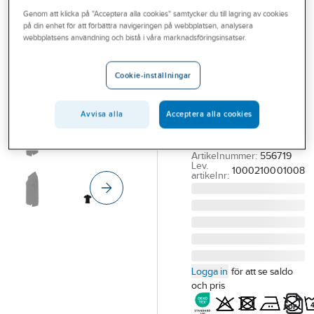
Outlet
Genom att klicka på "Acceptera alla cookies" samtycker du till lagring av cookies
SOUTH WEST
på din enhet för att förbättra navigeringen på webbplatsen, analysera
Pikétröja South
Branscher
webbplatsens användning och bistå i våra marknadsföringsinsatser.
West Marion
Tjänster
335 Dam
Cookie-inställningar
Vårt erbjudande
PIKÉTRÖJA SOUTH
WEST MARION 335
Aktuellt
Avvisa alla
Acceptera alla cookies
SOLID DAM SVART
STL S
Artikelnummer:
556719
Lev.
1000210001008
artikelnr:
Logga in
för att se saldo
och pris