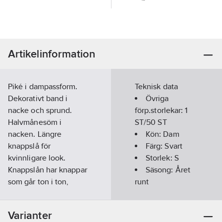
Artikelinformation
Piké i dampassform.
Teknisk data
Dekorativt band i
Övriga
nacke och sprund.
förp.storlekar:
1
Halvmånesöm i
ST/50 ST
nacken. Längre
Kön:
Dam
knappslå för
Färg:
Svart
kvinnligare look.
Storlek:
S
Knappslån har knappar
Säsong:
Året
som går ton i ton,
runt
fiskbensmönstrad
Kortärmad:
insida samt diskret
Ja
Varianter
brodyr ovanför sprund.
Kragtyp: