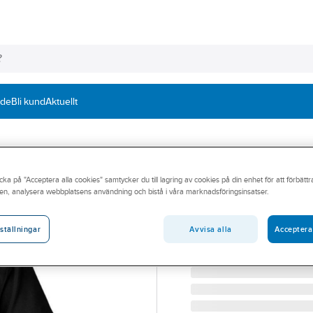
nde
Bli kund
Aktuellt
TOP SWEDE
cka på "Acceptera alla cookies" samtycker du till lagring av cookies på din enhet för att förbätt
Pikétröja Top S
en, analysera webbplatsens användning och bistå i våra marknadsföringsinsatser.
PIKÉTRÖJA TOPSWEDE 1
Artikelnummer:
530320
Avvisa alla
Acceptera
ställningar
Lev. artikelnr:
1000670001