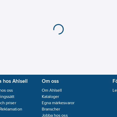
 hos Ahlsell
Om oss
F
hos oss
Om Ahlsell
Le
ingssätt
Kataloger
och priser
Egna märkesvaror
 Reklamation
Branscher
Jobba hos oss