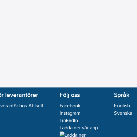
ör leverantörer
Följ oss
Språk
verantör hos Ahlsell
Facebook
English
Instagram
Svenska
LinkedIn
Ladda ner vår app