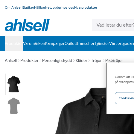
Om Ahlsell
Butiker
Hållbarhet
Jobba hos oss
Nya produkter
Produkter
Varumärken
Kampanjer
Outlet
Branscher
Tjänster
Vårt erbjuda
Ahlsell
Produkter
Personligt skydd
Kläder
Tröjor
Pikétröjor
Genom att kli
på webbplats
Cookie-in