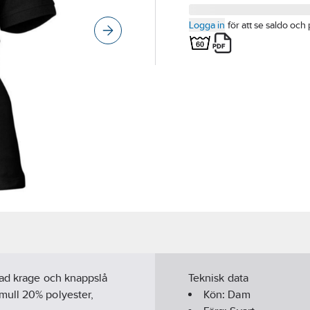
Logga in
för att se saldo och 
kad krage och knappslå
Teknisk data
ull 20% polyester,
Kön:
Dam