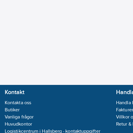
Kontakt
Handla
Kontakta oss
Handla 
Butiker
Fakturer
Vanliga frågor
Villkor 
Huvudkontor
Retur &
Logistikcentrum i Hallsberg - kontaktuppgifter