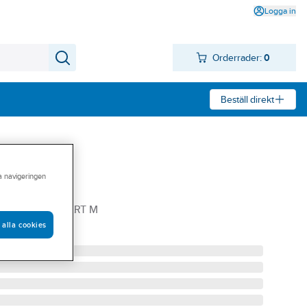
Logga in
Orderrader:
0
Beställ direkt
ra navigeringen
wede 188
88117 DAM SVART M
 alla cookies
009