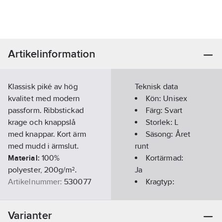
Artikelinformation
Klassisk piké av hög
Teknisk data
kvalitet med modern
Kön:
Unisex
passform. Ribbstickad
Färg:
Svart
krage och knappslå
Storlek:
L
med knappar. Kort ärm
Säsong:
Året
med mudd i ärmslut.
runt
Material:
100%
Kortärmad:
polyester, 200g/m².
Ja
Artikelnummer:
530077
Kragtyp:
Lev.
Knappkrage/Button
1000674001010
artikelnr:
down
Varianter
Ean
Materialvikt: