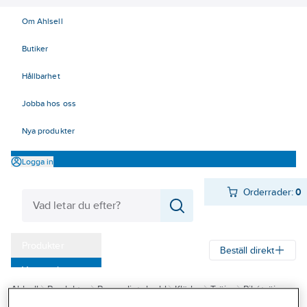
Om Ahlsell
Butiker
Hållbarhet
Jobba hos oss
Nya produkter
Logga in
Orderrader:
0
Produkter
Beställ direkt
Varumärken
Ahlsell
Produkter
Personligt skydd
Kläder
Tröjor
Pikétröjor
Kampanjer