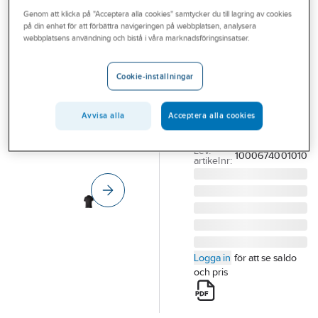
Outlet
Genom att klicka på "Acceptera alla cookies" samtycker du till lagring av cookies
TOP SWEDE
på din enhet för att förbättra navigeringen på webbplatsen, analysera
Pikétröja Top
Branscher
webbplatsens användning och bistå i våra marknadsföringsinsatser.
Swede 192
Tjänster
Funktion
Cookie-inställningar
Vårt erbjudande
PIKÉTRÖJA
TOPSWEDE 192027
Aktuellt
Avvisa alla
Acceptera alla cookies
FUNKTION SVART L
Artikelnummer:
530077
Lev.
1000674001010
artikelnr:
Logga in
för att se saldo
och pris