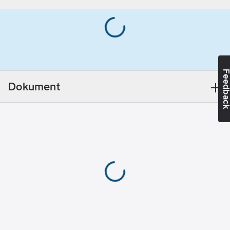
7340098920549
artikelnr:
200
g/m²
Materialklass
TP1050
Feedba
Dokument