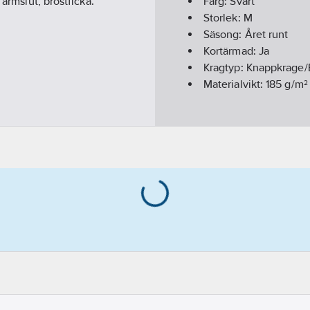
 ärmslut, bröstficka.
Färg:
Svart
Storlek:
M
Säsong:
Året runt
Kortärmad:
Ja
Kragtyp:
Knappkrage/
Materialvikt:
185
g/m²