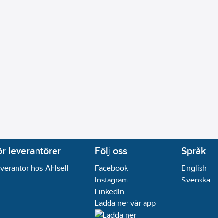
ör leverantörer
Följ oss
Språk
verantör hos Ahlsell
Facebook
English
Instagram
Svenska
LinkedIn
Ladda ner vår app