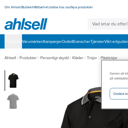
Om Ahlsell
Butiker
Hållbarhet
Jobba hos oss
Nya produkter
Produkter
Varumärken
Kampanjer
Outlet
Branscher
Tjänster
Vårt erbjuda
Ahlsell
Produkter
Personligt skydd
Kläder
Tröjor
Pikétröjor
Genom att kli
på webbplats
Cookie-in