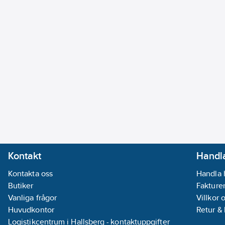
Kontakt
Handla
Kontakta oss
Handla 
Butiker
Fakturer
Vanliga frågor
Villkor 
Huvudkontor
Retur &
Logistikcentrum i Hallsberg - kontaktuppgifter