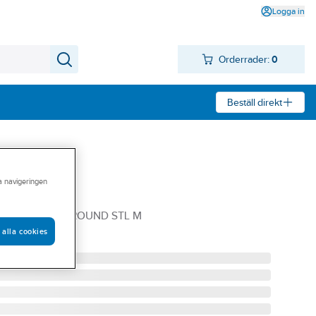
Logga in
Orderrader:
0
Beställ direkt
ra navigeringen
ers 2724
724 SVART ALLROUND STL M
 alla cookies
5