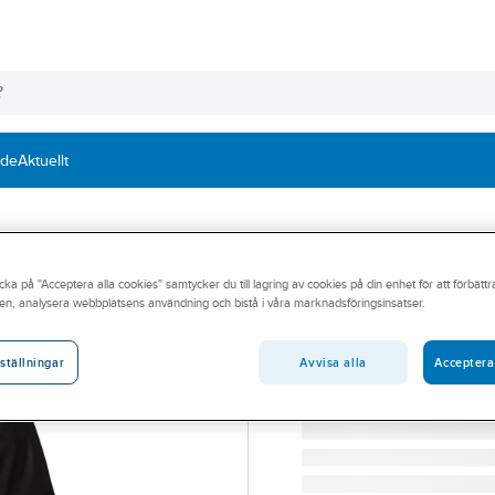
nde
Aktuellt
SNICKERS WORKWEAR
cka på "Acceptera alla cookies" samtycker du till lagring av cookies på din enhet för att förbätt
Pikétröja Snick
en, analysera webbplatsens användning och bistå i våra marknadsföringsinsatser.
PIKÉTRÖJA SNICKERS 2
Artikelnummer:
485376
Avvisa alla
Acceptera
ställningar
Lev. artikelnr:
2724040000