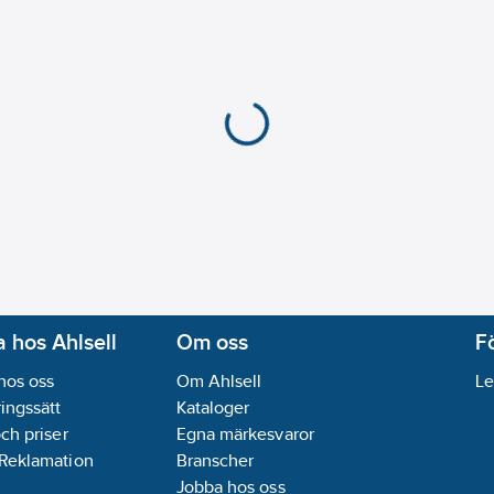
 hos Ahlsell
Om oss
F
hos oss
Om Ahlsell
Le
ingssätt
Kataloger
och priser
Egna märkesvaror
 Reklamation
Branscher
Jobba hos oss