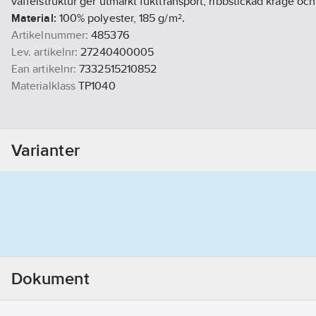
våffelstruktur ger utmärkt fukttransport, ribbstickad krage och
Material:
100% polyester, 185 g/m².
Artikelnummer:
485376
Lev. artikelnr:
27240400005
Ean artikelnr:
7332515210852
Materialklass
TP1040
Varianter
Dokument