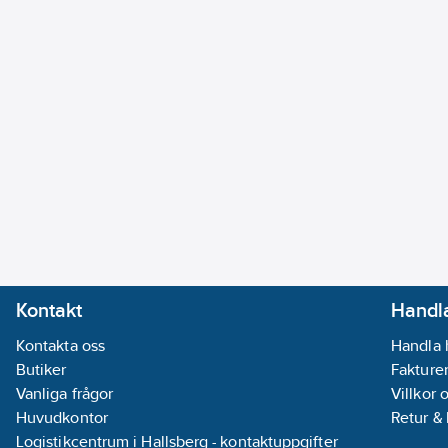
Kontakt
Handla
Kontakta oss
Handla 
Butiker
Fakturer
Vanliga frågor
Villkor 
Huvudkontor
Retur &
Logistikcentrum i Hallsberg - kontaktuppgifter