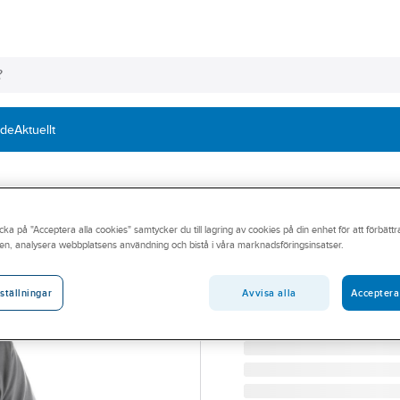
nde
Aktuellt
BLÅKLÄDER
cka på "Acceptera alla cookies" samtycker du till lagring av cookies på din enhet för att förbätt
Pikétröja Blåkl
en, analysera webbplatsens användning och bistå i våra marknadsföringsinsatser.
PIKÉTRÖJA BLK 3305-10
Artikelnummer:
461843
Avvisa alla
Acceptera
ställningar
Lev. artikelnr:
33051035940