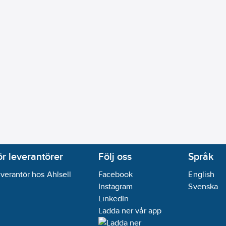
ör leverantörer
Följ oss
Språk
verantör hos Ahlsell
Facebook
English
Instagram
Svenska
LinkedIn
Ladda ner vår app