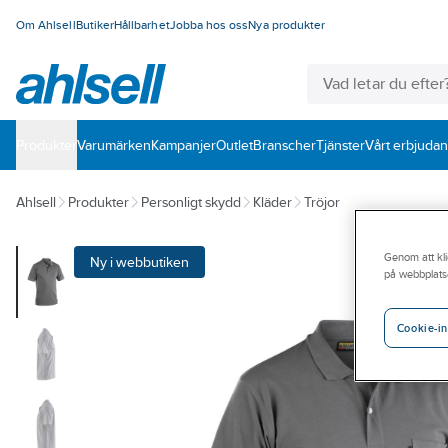
Om Ahlsell
Butiker
Hållbarhet
Jobba hos oss
Nya produkter
Produkter
Varumärken
Kampanjer
Outlet
Branscher
Tjänster
Vårt erbjuda
Ahlsell
Produkter
Personligt skydd
Kläder
Tröjor
Genom att kli
Ny i webbutiken
på webbplats
Cookie-in