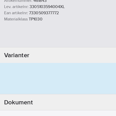
Artikelnummer:
461843
Lev. artikelnr:
3305103594004XL
Ean artikelnr:
7330509377772
Materialklass
TP1030
Varianter
Dokument