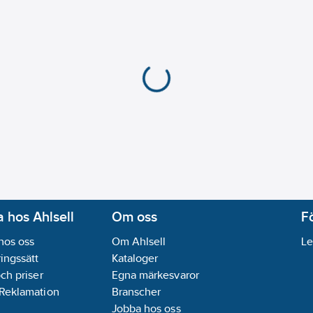
 hos Ahlsell
Om oss
F
hos oss
Om Ahlsell
Le
ingssätt
Kataloger
och priser
Egna märkesvaror
 Reklamation
Branscher
Jobba hos oss