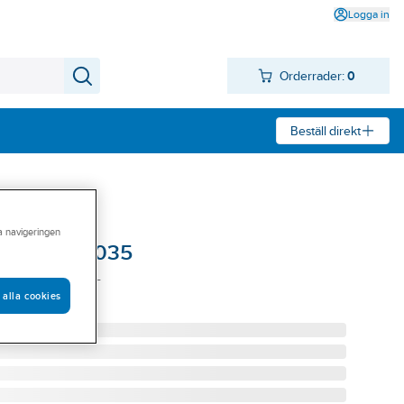
Logga in
Orderrader:
0
Beställ direkt
ra navigeringen
äder 3305-1035
35 GRÅ STL 4XL
 alla cookies
04XL