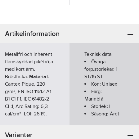
Artikelinformation
Metallfri och inherent
Teknisk data
flamskyddad pikétröja
Övriga
med kort ärm.
förp.storlekar:
1
Bröstficka.
Material:
ST/15 ST
Cantex Pique, 220
Kön:
Unisex
g/m², EN ISO 11612 A1
Färg:
B1 C1 F1, IEC 61482-2
Marinblå
CL.1, Arc Rating: 6,3
Storlek:
L
cal/cm², LOI: 26,1%.
Säsong:
Året
Tvättråd:
60°C.
runt
Standard:
Kortärmad:
Varianter
EN ISO 11612 A1 B1 C1
Ja