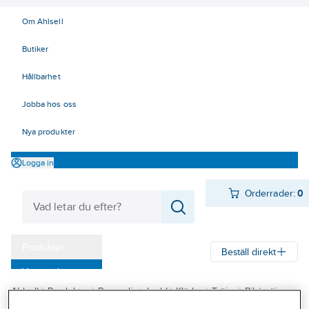
Om Ahlsell
Butiker
Hållbarhet
Jobba hos oss
Nya produkter
Logga in
Orderrader:
0
Produkter
Beställ direkt
Varumärken
Ahlsell
Produkter
Personligt skydd
Kläder
Tröjor
Pikétröjor
Kampanjer