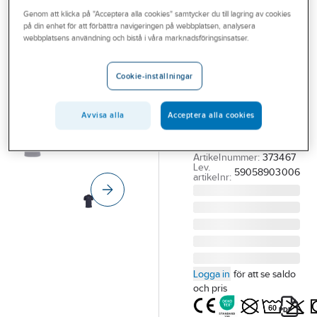
Outlet
Genom att klicka på "Acceptera alla cookies" samtycker du till lagring av cookies
TRANEMO WORKWEAR
på din enhet för att förbättra navigeringen på webbplatsen, analysera
Pikétröja
Branscher
webbplatsens användning och bistå i våra marknadsföringsinsatser.
Tranemo 5905-
Tjänster
89
Cookie-inställningar
Vårt erbjudande
PIKÉTRÖJA
TRANEMO 5905-89
Aktuellt
Avvisa alla
Acceptera alla cookies
MBLÅ KORT ÄRM
FLAM STL L
Artikelnummer:
373467
Lev.
59058903006
artikelnr:
Logga in
för att se saldo
och pris