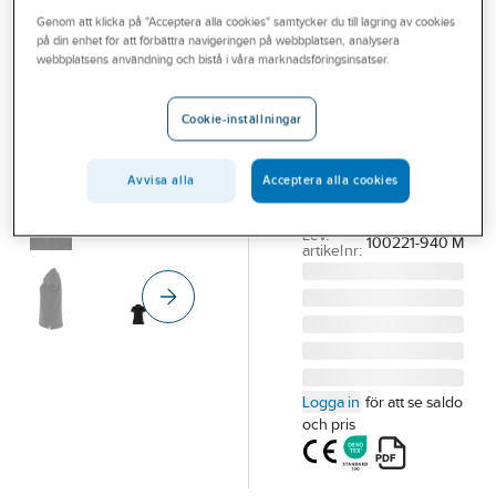
Outlet
Genom att klicka på "Acceptera alla cookies" samtycker du till lagring av cookies
FRISTADS
på din enhet för att förbättra navigeringen på webbplatsen, analysera
Pikétröja
Branscher
webbplatsens användning och bistå i våra marknadsföringsinsatser.
Fristads CODE
Tjänster
1723 PIQ
Cookie-inställningar
Vårt erbjudande
PIKÉTRÖJA CODE-
1723 90 SVART STL
Bli kund
Avvisa alla
Acceptera alla cookies
M
Aktuellt
Artikelnummer:
369219
Lev.
100221-940 M
artikelnr:
Logga in
för att se saldo
och pris