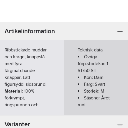
Artikelinformation
Ribbstickade muddar
Teknisk data
och krage, knappslå
Övriga
med fyra
förp.storlekar:
1
färgmatchande
ST/50 ST
knappar. Lätt
Kön:
Dam
figursydd, sidsprund.
Färg:
Svart
Material:
100%
Storlek:
M
förkrympt,
Säsong:
Året
ringspunnen och
runt
kammad bomull, 230
Kortärmad:
g/m². PFAS-fri
Ja
Varianter
Artikelnummer:
369219
Kragtyp: