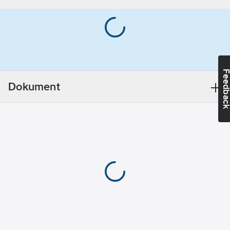
Lev.
Knappkrage/Button
100221-940 M
artikelnr:
down
Ean
Materialvikt:
7322302040946
artikelnr:
230
g/m²
Materialklass
TP1010
Feedba
Dokument