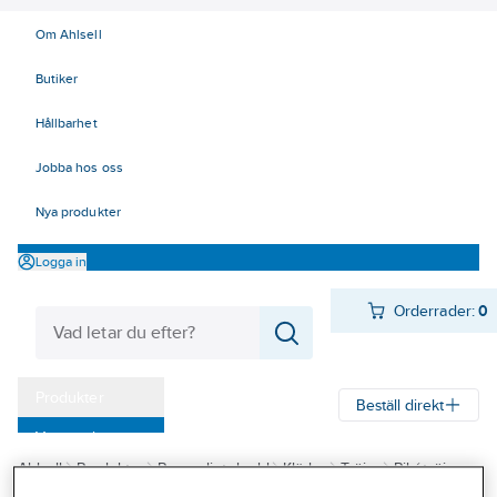
Om Ahlsell
Butiker
Hållbarhet
Jobba hos oss
Nya produkter
Logga in
Orderrader:
0
Produkter
Beställ direkt
Varumärken
Ahlsell
Produkter
Personligt skydd
Kläder
Tröjor
Pikétröjor
Kampanjer