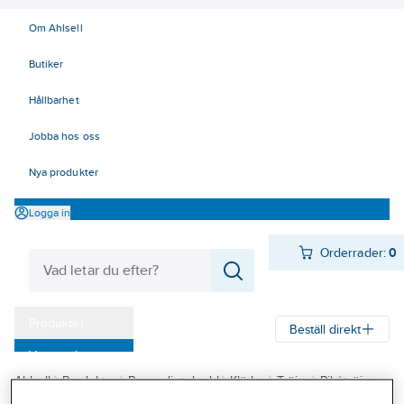
Om Ahlsell
Butiker
Hållbarhet
Jobba hos oss
Nya produkter
Logga in
Orderrader:
0
Produkter
Beställ direkt
Varumärken
Ahlsell
Produkter
Personligt skydd
Kläder
Tröjor
Pikétröjor
Kampanjer