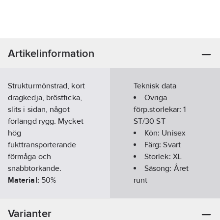
Artikelinformation
Strukturmönstrad, kort
Teknisk data
dragkedja, bröstficka,
Övriga
slits i sidan, något
förp.storlekar:
1
förlängd rygg. Mycket
ST/30 ST
hög
Kön:
Unisex
fukttransporterande
Färg:
Svart
förmåga och
Storlek:
XL
snabbtorkande.
Säsong:
Året
Material:
50%
runt
Coolmax®
Kortärmad:
Dacronfiber, 50%
Ja
Varianter
Polyester, 140 g/m².
Kragtyp: