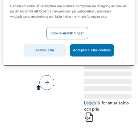
Outlet
Genom att klicka på "Acceptera alla cookies" samtycker du till lagring av cookies
FRISTADS
på din enhet för att förbättra navigeringen på webbplatsen, analysera
Pikétröja
Branscher
webbplatsens användning och bistå i våra marknadsföringsinsatser.
Fristads 718 PF
Tjänster
PIKETRÖJA FRISTADS
Cookie-inställningar
PF-718 90 SVART
Vårt erbjudande
FUNKTION STL XL
Bli kund
Avvisa alla
Acceptera alla cookies
Artikelnummer:
262588
Lev.
100470-940 XL
artikelnr:
Aktuellt
Logga in
för att se saldo
och pris