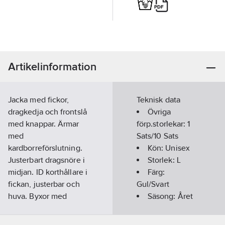
Artikelinformation
Jacka med fickor,
Teknisk data
dragkedja och frontslå
Övriga
med knappar. Ärmar
förp.storlekar:
1
med
Sats/10 Sats
kardborreförslutning.
Kön:
Unisex
Justerbart dragsnöre i
Storlek:
L
midjan. ID korthållare i
Färg:
fickan, justerbar och
Gul/Svart
huva. Byxor med
Säsong:
Året
elastik i midjan och
runt
justerbar benöppning
Regnkläder: