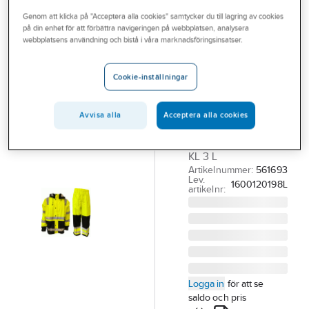
Outlet
Genom att klicka på "Acceptera alla cookies" samtycker du till lagring av cookies
på din enhet för att förbättra navigeringen på webbplatsen, analysera
ABEKO
Branscher
webbplatsens användning och bistå i våra marknadsföringsinsatser.
Regnställ
Tjänster
Abeko 160012
Cookie-inställningar
Tony
Vårt erbjudande
REGNSTÄLL ABEKO
Bli kund
Avvisa alla
Acceptera alla cookies
160012 TONY
Aktuellt
GUL/SVART VARSEL
KL 3 L
Artikelnummer:
561693
Lev.
1600120198L
artikelnr:
Logga in
för att se
saldo och pris