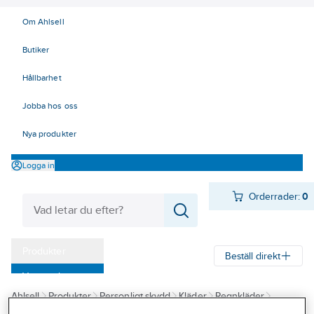
Om Ahlsell
Butiker
Hållbarhet
Jobba hos oss
Nya produkter
Logga in
Orderrader:
0
Produkter
Beställ direkt
Varumärken
Ahlsell
Produkter
Personligt skydd
Kläder
Regnkläder
Kampanjer
Regnställ