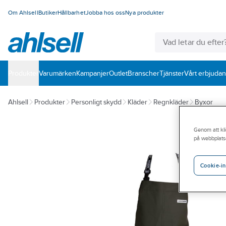
Om Ahlsell
Butiker
Hållbarhet
Jobba hos oss
Nya produkter
Produkter
Varumärken
Kampanjer
Outlet
Branscher
Tjänster
Vårt erbjuda
Ahlsell
Produkter
Personligt skydd
Kläder
Regnkläder
Byxor
Genom att kli
på webbplats
Cookie-in