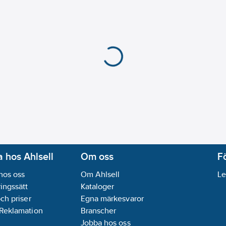
ffektivitet.
attentäthet: 20.000 mm.
 hos Ahlsell
Om oss
F
hos oss
Om Ahlsell
Le
ingssätt
Kataloger
och priser
Egna märkesvaror
 Reklamation
Branscher
Jobba hos oss