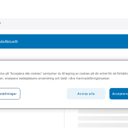
nde
Aktuellt
ABEKO
cka på "Acceptera alla cookies" samtycker du till lagring av cookies på din enhet för att förbätt
Vadarbyxa m st
en, analysera webbplatsens användning och bistå i våra marknadsföringsinsatser.
VADARBYXA M STÖVEL 
Artikelnummer:
557382
Avvisa alla
Acceptera
ställningar
Lev. artikelnr:
0800020206