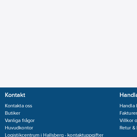
användarens kropp, vilket är viktigt för vadarnas komfort och e
Material:
Yttermaterial: 90% PVC 500g/m2, 10 % polyester. V
Standard:
EN 343 3-3. Utan skydd.
Artikelnummer:
557382
Lev. artikelnr:
0800020206-43
Ean artikelnr:
5705332004799
Materialklass
TP3000
Kontakt
Handla
Kontakta oss
Handla 
Butiker
Fakturer
Vanliga frågor
Villkor 
Huvudkontor
Retur &
Logistikcentrum i Hallsberg - kontaktuppgifter