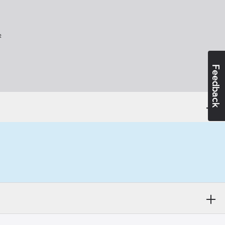
²
Feedback
d:
EN 343