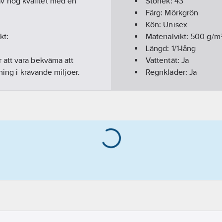
v hög kvalitet med en
Storlek:
43
.
Färg:
Mörkgrön
Kön:
Unisex
kt:
Materialvikt:
500
g/m
Längd:
1/1-lång
 att vara bekväma att
Vattentät:
Ja
ning i krävande miljöer.
Regnkläder:
Ja
Säsong:
Året runt
istövlar med en solid
Överensstämmer me
halkskydd i våta
rna med fixlock-
ter säkert på plats.
rktyg eller personliga
rätt storlek för att passa