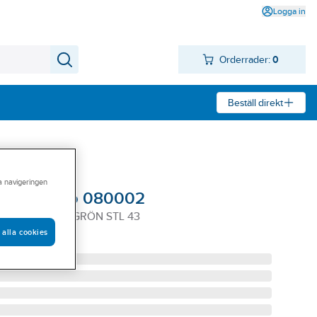
Logga in
Orderrader:
0
Beställ direkt
ra navigeringen
övel Abeko 080002
080002 MÖRKGRÖN STL 43
 alla cookies
-43