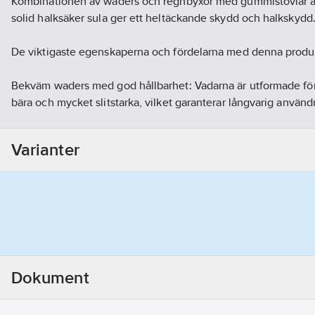
Kombinationen av waders och regnbyxor med gummistövlar a
solid halksäker sula ger ett heltäckande skydd och halkskydd
De viktigaste egenskaperna och fördelarna med denna produ
Bekväm waders med god hållbarhet: Vadarna är utformade för
bära och mycket slitstarka, vilket garanterar långvarig använd
Gummistövlar av hög kvalitet med solid halksäker sula: Gumm
Varianter
halkfri sula ger användaren skydd mot vatten och smuts samt 
områden.
Elastiska hängslen med fixlock-stängning: De elastiska remma
stängning gör det enkelt att fästa vadarna och ser till att de sit
Invändig ficka: Innerfickorna erbjuder praktisk förvaring av ve
föremål.
Dokument
Storleksintervall: Storleksintervallet 37-49 gör att du kan välja 