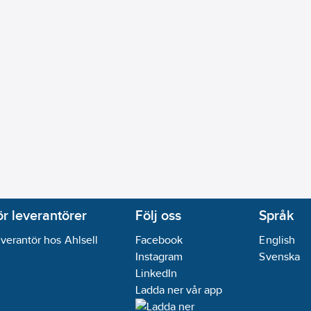
ör leverantörer
Följ oss
Språk
verantör hos Ahlsell
Facebook
English
Instagram
Svenska
LinkedIn
Ladda ner vår app