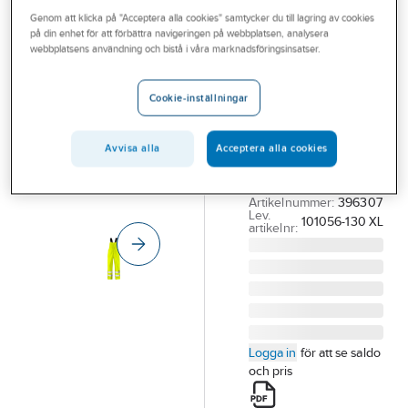
Outlet
Genom att klicka på "Acceptera alla cookies" samtycker du till lagring av cookies
FRISTADS
på din enhet för att förbättra navigeringen på webbplatsen, analysera
Regnbyxa
Branscher
webbplatsens användning och bistå i våra marknadsföringsinsatser.
Fristads 2047
Tjänster
RSHF
Cookie-inställningar
Vårt erbjudande
REGNBYXA FK 2047
RSHF GUL
Bli kund
Avvisa alla
Acceptera alla cookies
FLAM/VARSEL KL2
Aktuellt
STL XL
Artikelnummer:
396307
Lev.
101056-130 XL
artikelnr:
Logga in
för att se saldo
och pris