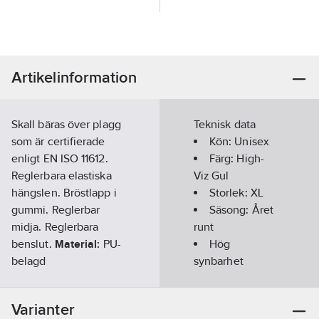
Artikelinformation
Skall bäras över plagg
Teknisk data
som är certifierade
Kön:
Unisex
enligt EN ISO 11612.
Färg:
High-
Reglerbara elastiska
Viz Gul
hängslen. Bröstlapp i
Storlek:
XL
gummi. Reglerbar
Säsong:
Året
midja. Reglerbara
runt
benslut.
Material:
PU-
Hög
belagd
synbarhet
flamskyddsbehandlad
(signalfärgad):
100% Polyester, 170
Ja
Varianter
g/m².
Standard:
EN
Flamtåligt