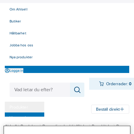
Om Ahlsell
Butiker
Hållbarhet
Jobba hos oss
Nya produkter
Logga in
Orderrader:
0
Produkter
Beställ direkt
Varumärken
Ahlsell
Produkter
Personligt skydd
Kläder
Regnkläder
Byxor
Kampanjer