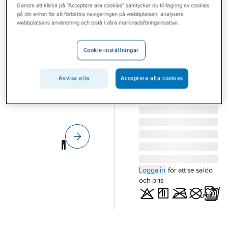
Genom att klicka på "Acceptera alla cookies" samtycker du till lagring av cookies
Outlet
TENSON
på din enhet för att förbättra navigeringen på webbplatsen, analysera
Regnbyxa
webbplatsens användning och bistå i våra marknadsföringsinsatser.
Branscher
Tenson Westing
Tjänster
REGNBYXA TENSON
Cookie-inställningar
WESTING SVART STL
Vårt erbjudande
L
Avvisa alla
Acceptera alla cookies
Aktuellt
Artikelnummer:
142995
Lev.
5018336_999-L
artikelnr:
Logga in
för att se saldo
och pris