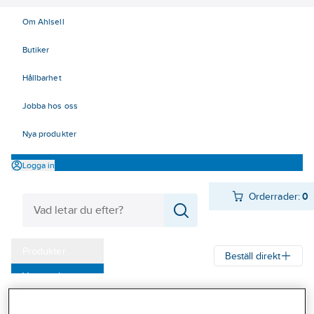
Om Ahlsell
Butiker
Hållbarhet
Jobba hos oss
Nya produkter
Logga in
Orderrader:
0
Produkter
Beställ direkt
Varumärken
Ahlsell
Produkter
Personligt skydd
Kläder
Regnkläder
Byxor
Kampanjer