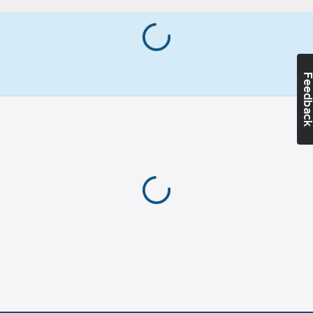
membranteknologi
MPC Plus (WP 10 000
mm / MP 5 000 g/m 2
/24h) och är vattentäta
med exceptionell
Feedba
andningsförmåga. De
har flera smarta
detaljer som dragsko i
midjan, innerfoder i
mesh, förböjda knän,
sidofickor med
dragkedja och
justerbara muddar.
Artikelnummer:
142995
Lev.
5018336_999-L
artikelnr:
Ean
7333020333623
artikelnr:
Materialklass
TP8720