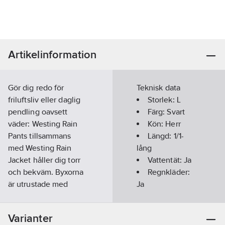
Artikelinformation
Gör dig redo för
Teknisk data
friluftsliv eller daglig
Storlek:
L
pendling oavsett
Färg:
Svart
väder: Westing Rain
Kön:
Herr
Pants tillsammans
Längd:
1/1-
med Westing Rain
lång
Jacket håller dig torr
Vattentät:
Ja
och bekväm. Byxorna
Regnkläder:
är utrustade med
Ja
tejpade sömmar och
Säsong:
Året
Tensons
runt
Varianter
egenutvecklade