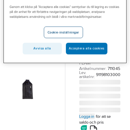
Outlet
Genom att klicka på "Acceptera alla cookies" samtycker du till lagring av cookies
på din enhet för att förbättra navigeringen på webbplatsen, analysera
TRANEMO
Branscher
webbplatsens användning och bistå i våra marknadsföringsinsatser.
WORKWEAR
ID-korthållare
Tjänster
Tranemo 9119-
Cookie-inställningar
Vårt erbjudande
81
Aktuellt
ID-KORTSHÅLLARE
Avvisa alla
Acceptera alla cookies
TRANEMO 9119
FLAM
Artikelnummer:
711045
Lev.
91198103000
artikelnr:
Logga in
för att se
saldo och pris