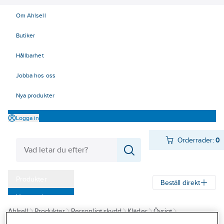
Om Ahlsell
Butiker
Hållbarhet
Jobba hos oss
Nya produkter
Logga in
Orderrader:
0
Produkter
Beställ direkt
Varumärken
Ahlsell
Produkter
Personligt skydd
Kläder
Övrigt
Kampanjer
ID-korthållare