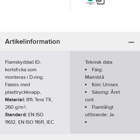
Artikelinformation
Flamskyddad ID-
Teknisk data
kortsficka som
Färg:
monteras i D-ring.
Marinblå
Fästes med
Kön:
Unisex
plasttryckknapp.
Säsong:
Året
Material:
811: Tera TX,
runt
260 g/m².
Flamtåligt
Standard:
EN ISO
utförande:
Ja
11612, EN ISO 11611, IEC
61482-2, EN 1149-3, EN
Överensstämmer
13034, LOI: 29,8%, Arc
med:
EN ISO