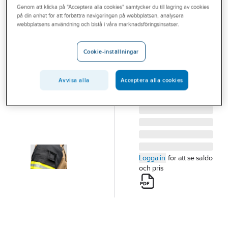
Genom att klicka på "Acceptera alla cookies" samtycker du till lagring av cookies
Outlet
på din enhet för att förbättra navigeringen på webbplatsen, analysera
VIKING
webbplatsens användning och bistå i våra marknadsföringsinsatser.
Branscher
ID-lapp Viking
Tjänster
PS1000
Cookie-inställningar
ID-LAPP PS1000
Vårt erbjudande
Artikelnummer:
567970
Lev.
Avvisa alla
Acceptera alla cookies
Aktuellt
34-1053-12
artikelnr:
Logga in
för att se saldo
och pris