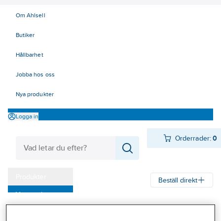
Om Ahlsell
Butiker
Hållbarhet
Jobba hos oss
Nya produkter
Logga in
Orderrader:
0
Produkter
Beställ direkt
Varumärken
Ahlsell
Produkter
Personligt skydd
Kläder
Övrigt
Kampanjer
ID-korthållare