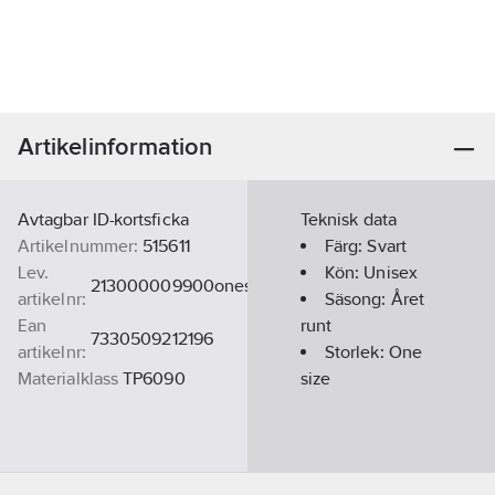
Artikelinformation
Avtagbar ID-kortsficka
Teknisk data
Artikelnummer:
515611
Färg:
Svart
Lev.
Kön:
Unisex
213000009900onesize
artikelnr:
Säsong:
Året
Ean
runt
7330509212196
artikelnr:
Storlek:
One
Materialklass
TP6090
size