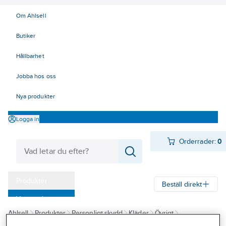
Om Ahlsell
Butiker
Hållbarhet
Jobba hos oss
Nya produkter
Logga in
Orderrader:
0
Produkter
Beställ direkt
Varumärken
Ahlsell
Produkter
Personligt skydd
Kläder
Övrigt
Kampanjer
ID-korthållare