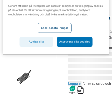
Outlet
Genom att klicka på "Acceptera alla cookies" samtycker du till lagring av cookies
på din enhet för att förbättra navigeringen på webbplatsen, analysera
BLÅKLÄDER
Branscher
webbplatsens användning och bistå i våra marknadsföringsinsatser.
ID-ficka Blåkläder
Tjänster
2130
Cookie-inställningar
ID-KORTSHÅLLARE BLK 
Vårt erbjudande
BLK SVART STL ONESIZ
Aktuellt
Avvisa alla
Acceptera alla cookies
Artikelnummer:
515611
Lev.
213000009900on
artikelnr:
Logga in
för att se saldo och 