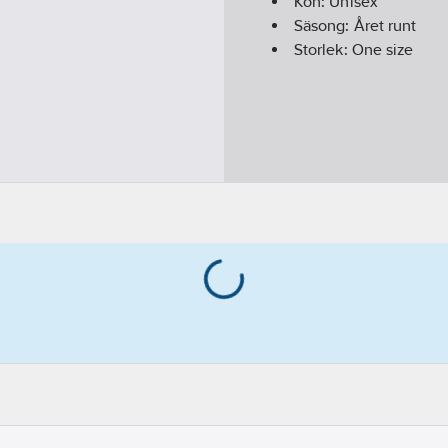
Kön:
Unisex
Säsong:
Året runt
Storlek:
One size