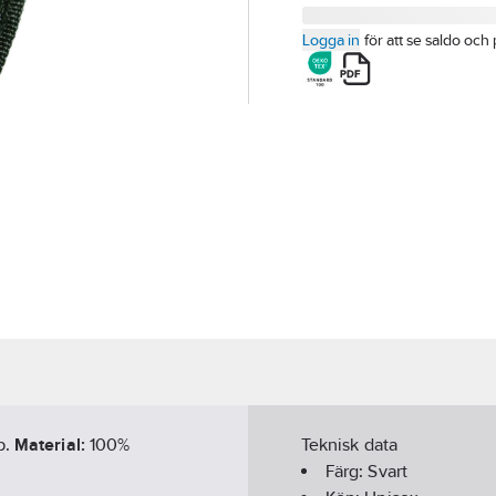
Logga in
för att se saldo och 
p.
Material:
100%
Teknisk data
Färg:
Svart