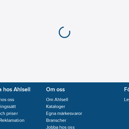
 hos Ahlsell
Om oss
F
hos oss
Om Ahlsell
Le
ingssätt
Kataloger
och priser
Egna märkesvaror
 Reklamation
Branscher
Jobba hos oss