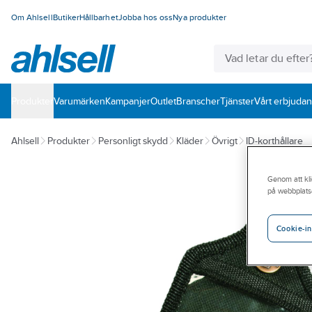
Om Ahlsell
Butiker
Hållbarhet
Jobba hos oss
Nya produkter
Produkter
Varumärken
Kampanjer
Outlet
Branscher
Tjänster
Vårt erbjuda
Ahlsell
Produkter
Personligt skydd
Kläder
Övrigt
ID-korthållare
Genom att kli
på webbplats
Cookie-in