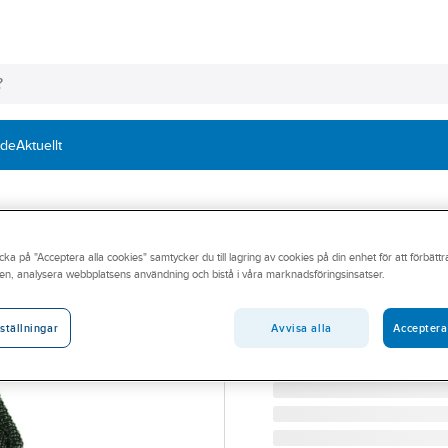
nde
Aktuellt
TRANEMO WORKWEAR
cka på "Acceptera alla cookies" samtycker du till lagring av cookies på din enhet för att förbätt
ID-kortficka Tr
en, analysera webbplatsens användning och bistå i våra marknadsföringsinsatser.
ID-KORTSFICKA TRANEM
Artikelnummer:
485254
Avvisa alla
Acceptera
ställningar
Lev. artikelnr:
9019000700