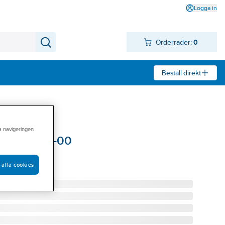
Logga in
Orderrader:
0
Beställ direkt
ra navigeringen
anemo 9019-00
O 9019-00
 alla cookies
0