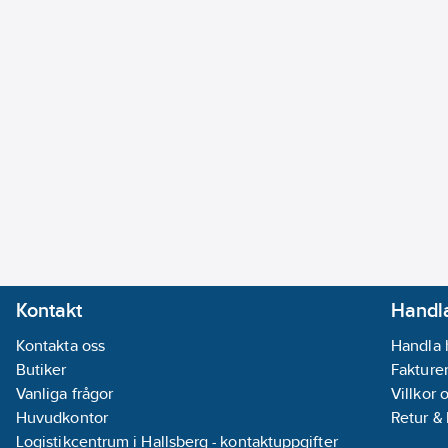
Kontakt
Handla
Kontakta oss
Handla 
Butiker
Fakturer
Vanliga frågor
Villkor 
Huvudkontor
Retur &
Logistikcentrum i Hallsberg - kontaktuppgifter