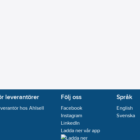
ör leverantörer
Följ oss
Språk
verantör hos Ahlsell
Facebook
English
Instagram
Svenska
LinkedIn
Ladda ner vår app