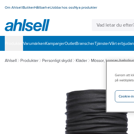
Om Ahlsell
Butiker
Hållbarhet
Jobba hos oss
Nya produkter
Produkter
Varumärken
Kampanjer
Outlet
Branscher
Tjänster
Vårt erbjuda
Ahlsell
Produkter
Personligt skydd
Kläder
Mössor, kepsar, halsskyd
Genom att kli
på webbplats
Cookie-in