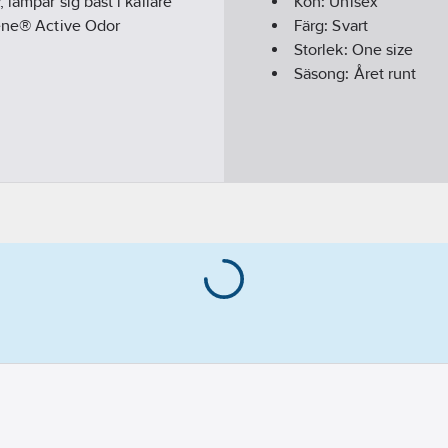
lämpar sig bäst i kallare
Kön:
Unisex
iene® Active Odor
Färg:
Svart
Storlek:
One size
Säsong:
Året runt