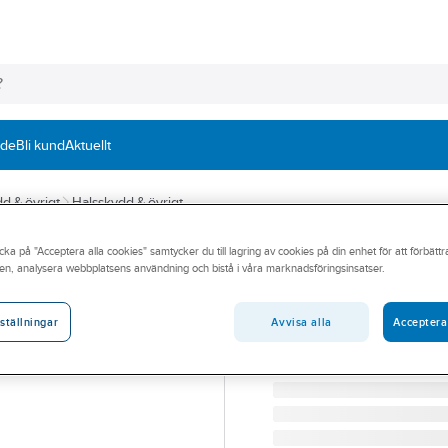
nde
Bli kund
Aktuellt
d & övrigt
Halsskydd & övrigt
cka på "Acceptera alla cookies" samtycker du till lagring av cookies på din enhet för att förbätt
BUFF
en, analysera webbplatsens användning och bistå i våra marknadsföringsinsatser.
Halsskydd Buff®
HALSSKYDD BUFF POLA
Avvisa alla
Acceptera
ställningar
Artikelnummer:
396197
Lev. artikelnr:
BU130773999