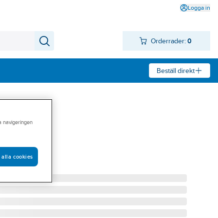
Logga in
Orderrader:
0
Beställ direkt
ra navigeringen
 Polar
R SVART
 alla cookies
10