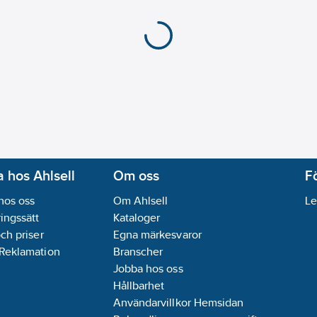
 hos Ahlsell
Om oss
F
hos oss
Om Ahlsell
Le
ingssätt
Kataloger
och priser
Egna märkesvaror
 Reklamation
Branscher
Jobba hos oss
Hållbarhet
Användarvillkor Hemsidan