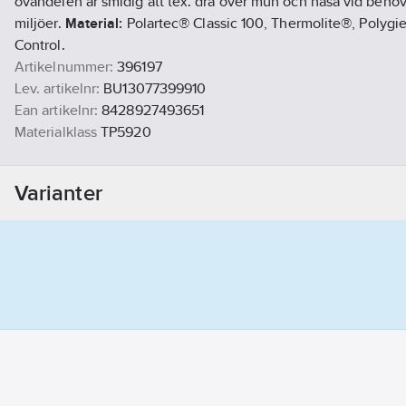
ovandelen är smidig att tex. dra över mun och näsa vid behov, 
miljöer.
Material:
Polartec® Classic 100, Thermolite®, Polyg
Control.
Artikelnummer:
396197
Lev. artikelnr:
BU13077399910
Ean artikelnr:
8428927493651
Materialklass
TP5920
Varianter