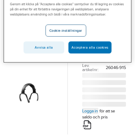
Genom att klicka på "Acceptera alla cookies" samtycker du till lagring av cookies
Outlet
på din enhet för att förbättra navigeringen på webbplatsen, analysera
webbplatsens användning och bistå i våra marknadsföringsinsatser.
Hjässbygel
Branscher
Hellberg
Tjänster
Cookie-inställningar
HJÄSSBYGEL
Vårt erbjudande
EXTRA HELLBERG
RESERVDEL
Avvisa alla
Acceptera alla cookies
Aktuellt
ELEKTRONIK KÅPA
Artikelnummer:
841909
Lev.
26046-915
artikelnr:
Logga in
för att se
saldo och pris