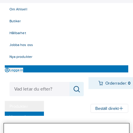
Om Ahlsell
Butiker
Hållbarhet
Jobba hos oss
Nya produkter
Logga in
Orderrader:
0
Produkter
Beställ direkt
Varumärken
Ahlsell
Produkter
Personligt skydd
Huvudskydd
Kampanjer
Tillbehör huvudskydd