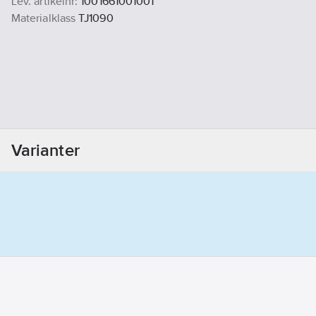
Lev. artikelnr:
1001661001001
Materialklass
TJ1090
Varianter