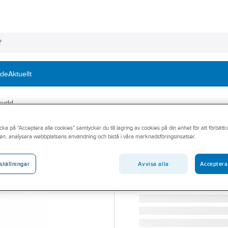
nde
Aktuellt
kydd
cka på "Acceptera alla cookies" samtycker du till lagring av cookies på din enhet för att förbätt
GUARDIO
en, analysera webbplatsens användning och bistå i våra marknadsföringsinsatser.
Vaddering Guar
VADDERING SKYDDSHJ
Avvisa alla
Acceptera
ställningar
Artikelnummer:
759984
Lev. artikelnr:
100166100100