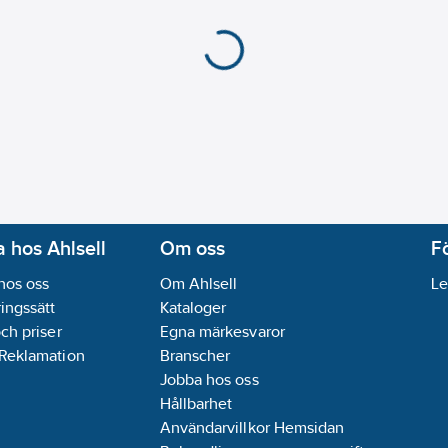
 hos Ahlsell
Om oss
F
hos oss
Om Ahlsell
Le
ingssätt
Kataloger
och priser
Egna märkesvaror
 Reklamation
Branscher
Jobba hos oss
Hållbarhet
Användarvillkor Hemsidan