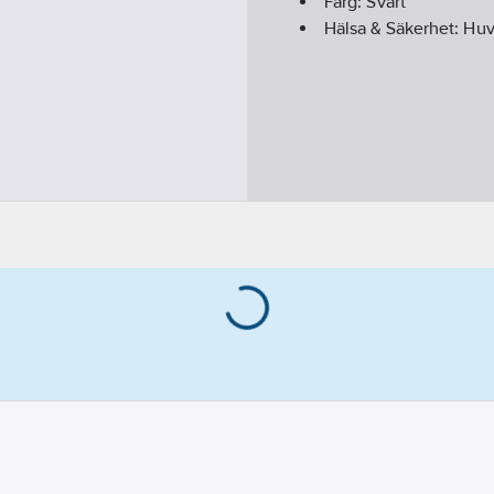
Färg:
Svart
Hälsa & Säkerhet:
Huv