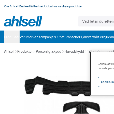
Om Ahlsell
Butiker
Hållbarhet
Jobba hos oss
Nya produkter
Produkter
Varumärken
Kampanjer
Outlet
Branscher
Tjänster
Vårt erbjuda
Ahlsell
Produkter
Personligt skydd
Huvudskydd
Tillbehör huvuds
Genom att kli
på webbplats
Cookie-in