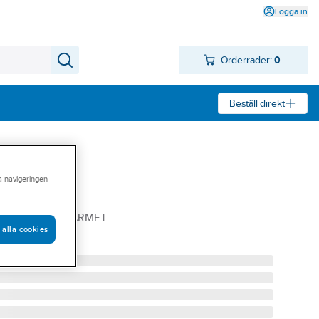
Logga in
Orderrader:
0
Beställ direkt
ra navigeringen
dio
ÄLM GUARDIO ARMET
 alla cookies
1