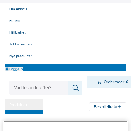
Om Ahlsell
Butiker
Hållbarhet
Jobba hos oss
Nya produkter
Logga in
Orderrader:
0
Produkter
Beställ direkt
Varumärken
Ahlsell
Produkter
Personligt skydd
Huvudskydd
Kampanjer
Tillbehör huvudskydd