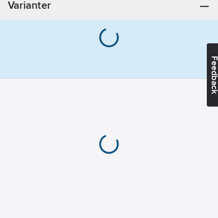
Varianter
Återanvändbar:
Ja
Reservdel:
Ja
Tillbehör:
Ja
Feedba
Typ av
tillbehör/reservdel:
Svettband