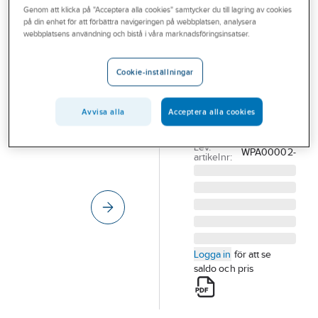
Genom att klicka på "Acceptera alla cookies" samtycker du till lagring av cookies
Outlet
på din enhet för att förbättra navigeringen på webbplatsen, analysera
KASK
webbplatsens användning och bistå i våra marknadsföringsinsatser.
Branscher
Svettband
Tjänster
KASK
Cookie-inställningar
TILLBEHÖR KASK
Vårt erbjudande
SVETTBAND TILL
Avvisa alla
Acceptera alla cookies
Aktuellt
SUPERPLASMA
Artikelnummer:
458321
Lev.
WPA00002-
artikelnr:
Logga in
för att se
saldo och pris