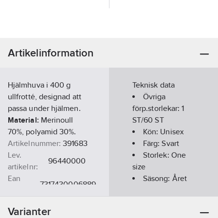
Artikelinformation
Hjälmhuva i 400 g
Teknisk data
ullfrotté, designad att
Övriga
passa under hjälmen.
förp.storlekar:
1
Material:
Merinoull
ST/60 ST
70%, polyamid 30%.
Kön:
Unisex
Artikelnummer:
391683
Färg:
Svart
Lev.
Storlek:
One
96440000
artikelnr:
size
Ean
Säsong:
Året
7317430006889
artikelnr:
runt
Materialklass
TP5850
Varianter
Modell/Utförande: