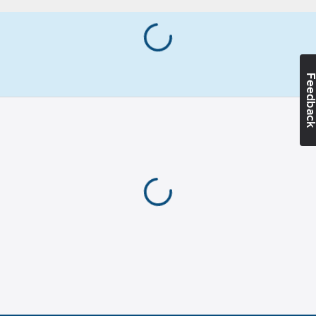
Övrigt
Materialvikt:
400
g/m²
Hälsa &
Säkerhet:
Feedba
Huvudskador