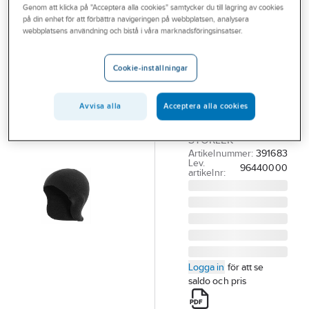
Genom att klicka på "Acceptera alla cookies" samtycker du till lagring av cookies
Outlet
WOOLPOWER
på din enhet för att förbättra navigeringen på webbplatsen, analysera
Hjälmhuva
webbplatsens användning och bistå i våra marknadsföringsinsatser.
Branscher
Woolpower
Tjänster
9644
Cookie-inställningar
Vårt erbjudande
HJÄLMHUVA
WOOLPOWER 9644
Avvisa alla
Acceptera alla cookies
Bli kund
SVART 400GR EN
Aktuellt
STORLEK
Artikelnummer:
391683
Lev.
96440000
artikelnr:
Logga in
för att se
saldo och pris