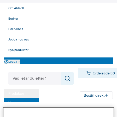
Om Ahlsell
Butiker
Hållbarhet
Jobba hos oss
Nya produkter
Logga in
Orderrader:
0
Produkter
Beställ direkt
Varumärken
Ahlsell
Produkter
Personligt skydd
Huvudskydd
Huvor
Kampanjer