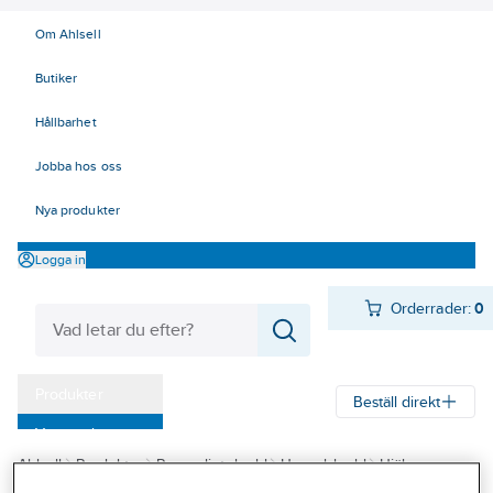
Om Ahlsell
Butiker
Hållbarhet
Jobba hos oss
Nya produkter
Logga in
Orderrader:
0
Produkter
Beställ direkt
Varumärken
Ahlsell
Produkter
Personligt skydd
Huvudskydd
Hjälmar
Kampanjer