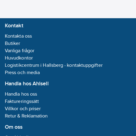
men håller skräp borta
från att trilla in i
hjälmen. Med det
Kontakt
patenterade ERGO FIT-
SYSTEM i nacken
Kontakta oss
justerar du snabbt och
Butiker
enkelt storlek och
Vanliga frågor
passformen genom att
Huvudkontor
vrida på den stora
Logistikcentrum i Hallsberg - kontaktuppgifter
ratten, och föra de
Press och media
mjukt formade
Handla hos Ahlsell
vingarna uppåt och
Handla hos oss
nedåt för att maximera
Faktureringssätt
stödet och
Villkor och priser
stabiliteten. Hjälmen
Retur & Reklamation
har ett omfång på 52-
63 cm. Med
Om oss
hakremmen fortsätter