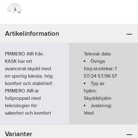
Artikelinformation
PRIMERO AIR från
Teknisk data
KASK har ett
Övriga
avancerat skydd med
förp.storlekar:
1
en sportig känsla, hög
ST/24 ST/96 ST
komfort och stabilitet!
Typ av
PRIMERO AIR är
hjälm:
fullproppad med
Skyddshjälm
teknologier för
Justering:
säkerhet och komfort
Vred
anpassad för långa
arbetsdagar och väger
Upphängning:
Varianter
bara 460 gram.
4-punkt