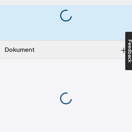
PRIMERO AIR har ett
Med
lätt yttre skal av HD-
svettband:
Ja
Polypropylen med en
Färg:
Vit
stark prestanda för
slag och stötar, även
Ventilerande:
vid lägre temperaturer
Ja
Feedba
(-30°C). PRIMERO AIR
Vikt:
460
g
Dokument
är inredd av EPS
(expanderad
Överensstämmer
Polystyren) med en
med:
EN 397,
hög densitet för att
EN 50365, EN
absorbera slagenergi,
12492
öka komforten och har
Material:
PP
en utmärk isolerande
(polypropylen)
egenskap mot både
värme och kyla. Den
har också 14 stycken
luftintag utformade för
maximerad ventilation