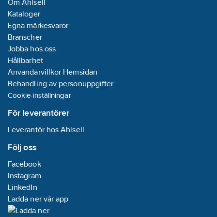
Om Ahlsell
möjligheterna till
Kataloger
personlig anpassning,
Egna märkesvaror
hakremmen har 5
Branscher
stycken
Jobba hos oss
justeringspunkter och
Hållbarhet
kan förlängas enkelt
Användarvillkor Hemsidan
bak i nacken för större
Behandling av personuppgifter
huvudstorlekar, och
Cookie-inställningar
även justeras och
breddas för att göra
För leverantörer
extra plats för
Leverantör hos Ahlsell
hörselkåpor. KASK
PRIMERO och ZENITH
Följ oss
X-serierna har samma
Facebook
standardiserade
Instagram
30mm EURO-spår för
LinkedIn
att enkelt klicka i och
Ladda ner vår app
förse din hjälm med
tillbehör. Kom ihåg