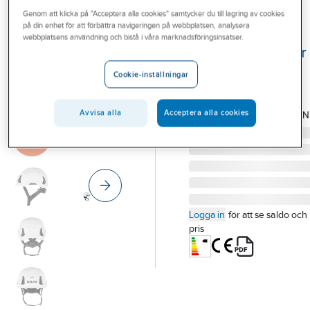
Outlet
Genom att klicka på "Acceptera alla cookies" samtycker du till lagring av cookies
KASK
på din enhet för att förbättra navigeringen på webbplatsen, analysera
Skyddshjälm
Branscher
webbplatsens användning och bistå i våra marknadsföringsinsatser.
KASK Primero Air
Tjänster
SKYDDSHJÄLM KASK
Cookie-inställningar
PRIMERO AIR VIT
Vårt erbjudande
Artikelnummer:
995493
Lev.
Bli kund
Avvisa alla
Acceptera alla cookies
WHE00113-201.UN
artikelnr:
Aktuellt
Logga in
för att se saldo och
pris