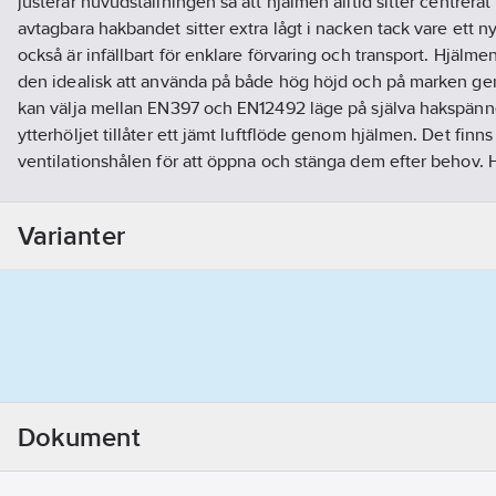
justerar huvudställningen så att hjälmen alltid sitter centrera
avtagbara hakbandet sitter extra lågt i nacken tack vare ett 
också är infällbart för enklare förvaring och transport. Hjälm
den idealisk att använda på både hög höjd och på marken ge
kan välja mellan EN397 och EN12492 läge på själva hakspänne
ytterhöljet tillåter ett jämt luftflöde genom hjälmen. Det finn
ventilationshålen för att öppna och stänga dem efter behov. H
med pannlampa, hörselskydd och visir.
Material:
ABS (akryloni
nylon, polykarbonat, höghållfast polyester, polyeten.
Standar
Varianter
ANSI Z89.1 Type I Class C, EAC.
Artikelnummer:
602863
Lev. artikelnr:
A010EA00
Ean artikelnr:
3342540827417
Materialklass
TJ1010
Dokument