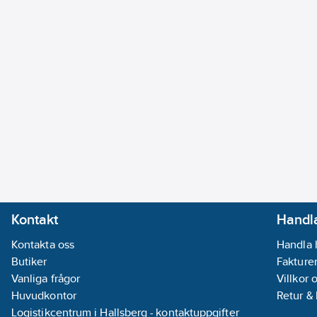
Kontakt
Handla
Kontakta oss
Handla 
Butiker
Fakturer
Vanliga frågor
Villkor 
Huvudkontor
Retur &
Logistikcentrum i Hallsberg - kontaktuppgifter