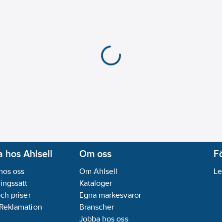
 hos Ahlsell
Om oss
F
hos oss
Om Ahlsell
Le
ingssätt
Kataloger
och priser
Egna märkesvaror
 Reklamation
Branscher
Jobba hos oss