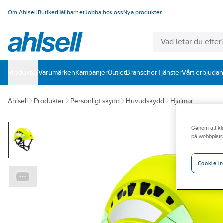
Om Ahlsell
Butiker
Hållbarhet
Jobba hos oss
Nya produkter
Produkter
Varumärken
Kampanjer
Outlet
Branscher
Tjänster
Vårt erbjuda
Ahlsell
Produkter
Personligt skydd
Huvudskydd
Hjälmar
Genom att kli
på webbplats
Cookie-in