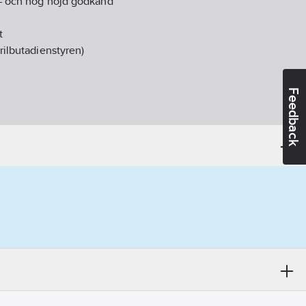
 - och hög höjd godkänd
t
rilbutadienstyren)
Feedback
udskador
d:
EN 397, EN 12492
30-630
mm