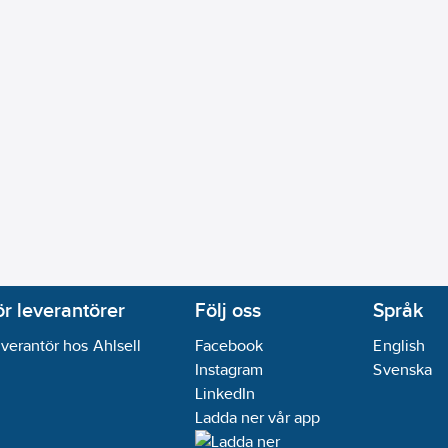
ör leverantörer
Följ oss
Språk
verantör hos Ahlsell
Facebook
English
Instagram
Svenska
LinkedIn
Ladda ner vår app