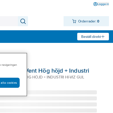
Logga in
Orderrader:
0
Beställ direkt
ra navigeringen
l Vertex Vent Hög höjd + Industri
RTEX VENT HÖG HÖJD + INDUSTRI HI-VIZ GUL
 alla cookies