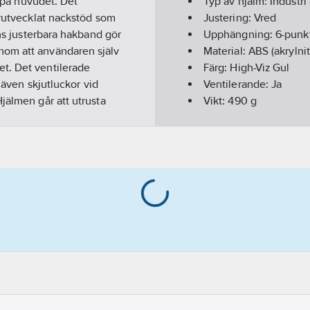
t på huvudet. Det
Typ av hjälm:
Industri
nyutvecklat nackstöd som
Justering:
Vred
ens justerbara hakband gör
Upphängning:
6-punk
nom att användaren själv
Material:
ABS (akrylnit
t. Det ventilerade
Färg:
High-Viz Gul
s även skjutluckor vid
Ventilerande:
Ja
jälmen går att utrusta
Vikt:
490
g
trilbutadienstyren),
Hälsa & Säkerhet:
Huv
d:
CE, EN 397, EN 12492,
Överensstämmer me
Dimension från/till:
5