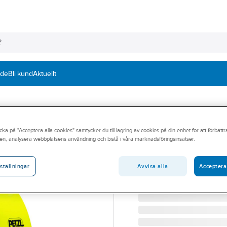
nde
Bli kund
Aktuellt
PETZL
cka på "Acceptera alla cookies" samtycker du till lagring av cookies på din enhet för att förbätt
Skyddshjälm Petz
en, analysera webbplatsens användning och bistå i våra marknadsföringsinsatser.
SKYDDSHJÄLM PETZL VE
Artikelnummer:
602863
Avvisa alla
Acceptera
ställningar
Lev. artikelnr:
A010EA00