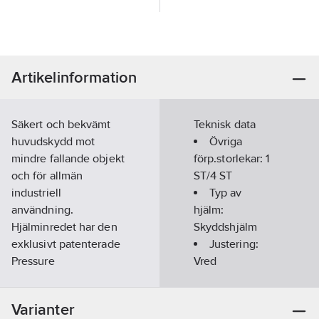
Artikelinformation
Säkert och bekvämt
Teknisk data
huvudskydd mot
Övriga
mindre fallande objekt
förp.storlekar:
1
och för allmän
ST/4 ST
industriell
Typ av
användning.
hjälm:
Hjälminredet har den
Skyddshjälm
exklusivt patenterade
Justering:
Pressure
Vred
Diffusion‑teknologin
från 3M™. Hjälminrede
Upphängning:
Varianter
med 4-punktsfäste
4-punkt