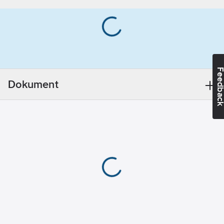
möjliggör individuell
Material:
anpassning av höjd
ABS
och passform med
(akrylnitrilbutadienstyren
vertikala justeringar i
Med
flera nivåer. Lufthålen
svettband:
Ja
underlättar luftflödet
Färg:
Röd
Feedba
genom hjälmen.
Dokument
Inspirerad av
Ventilerande:
klätterhjälmar
Ja
utformade utan brätte
Vikt:
351
g
så att du har fri sikt
Hälsa &
uppåt. Hjälmen har
Säkerhet:
tillbehörsuttag och
Huvudskador
klämmor som fungerar
med ett stort urval av
Överensstämmer
visir, hörselkåpor och
med:
EN 397
andra tillbehör från
Dimension
3M. Kompatibel med
från/till:
500-
hakband. UV‑indikator
630
mm