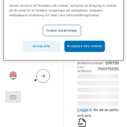
Outlet
Genom att klicka på "Acceptera alla cookies" samtycker du till lagring av cookies
3M
på din enhet för att förbättra navigeringen på webbplatsen, analysera
Skyddshjälm
Branscher
webbplatsens användning och bistå i våra marknadsföringsinsatser.
3M Securefit
Tjänster
X5500V-CE
Cookie-inställningar
Vårt erbjudande
SKYDDSHJÄLM 3M
SEC.FIT X5500V
Bli kund
Avvisa alla
Acceptera alla cookies
VENT INDUSTRI
Aktuellt
U.HAKBAND RÖD
Artikelnummer:
599799
Lev.
7100175595
artikelnr:
Logga in
för att se saldo
och pris