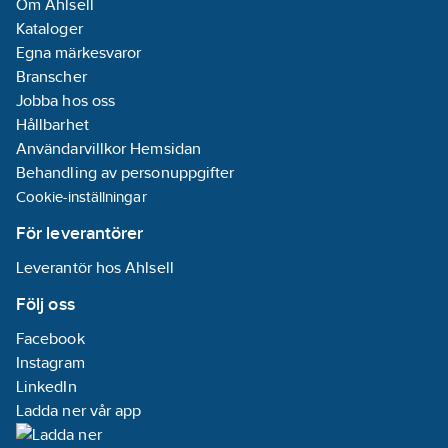
Om Ahlsell
hjälmfästen, art
Kataloger
150954.
Standard:
EN
Egna märkesvaror
397:2012+A1:2012,
Branscher
-30°C, LD.
Jobba hos oss
Artikelnummer:
599799
Hållbarhet
Lev.
7100175595
Användarvillkor Hemsidan
artikelnr:
Behandling av personuppgifter
Ean
04054596593466
Cookie-inställningar
artikelnr:
Materialklass
TJ1000
För leverantörer
Leverantör hos Ahlsell
Följ oss
Facebook
Instagram
LinkedIn
Ladda ner vår app