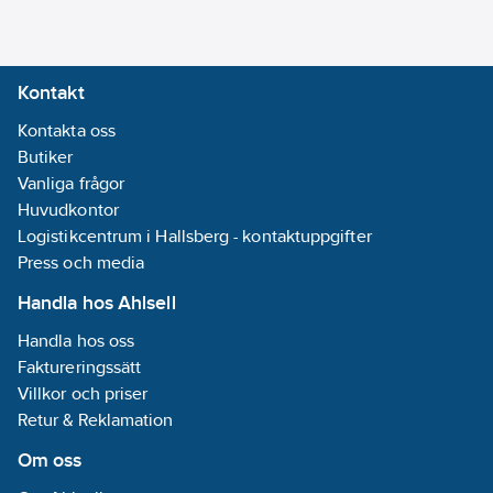
meddelar användaren
när det är dags att
byta hjälmen på grund
Kontakt
av UV-exponering.
3M™ Scotchlite
Kontakta oss
reflekterande material
Butiker
kan läggas till för att
Vanliga frågor
öka synligheten vid
Huvudkontor
dåliga
Logistikcentrum i Hallsberg - kontaktuppgifter
ljusförhållanden.
Press och media
Godkänd för lateral
Handla hos Ahlsell
deformation. UV-
Handla hos oss
stabiliserat ABS.
Faktureringssätt
Montera de korta
Villkor och priser
visiren på
Retur & Reklamation
hjälmfästena till
hörselskydden eller
Om oss
använd separata