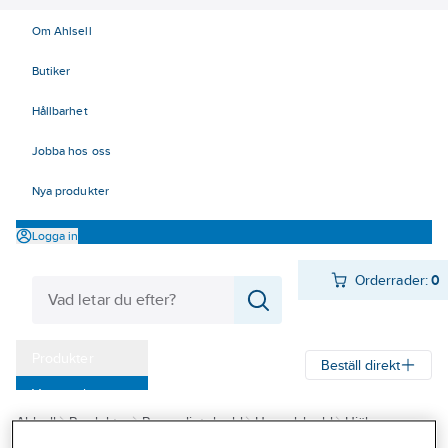
Om Ahlsell
Butiker
Hållbarhet
Jobba hos oss
Nya produkter
Logga in
Orderrader:
0
Produkter
Beställ direkt
Varumärken
Ahlsell
Produkter
Personligt skydd
Huvudskydd
Hjälmar
Kampanjer