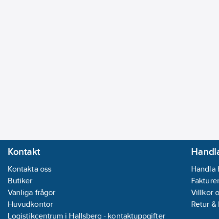
Kontakt
Handla
Kontakta oss
Handla 
Butiker
Fakturer
Vanliga frågor
Villkor 
Huvudkontor
Retur &
Logistikcentrum i Hallsberg - kontaktuppgifter