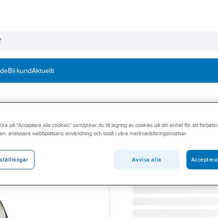
nde
Bli kund
Aktuellt
3M
cka på "Acceptera alla cookies" samtycker du till lagring av cookies på din enhet för att förbätt
Skyddshjälm 3M
en, analysera webbplatsens användning och bistå i våra marknadsföringsinsatser.
SKYDDSHJÄLM 3M SEC.F
Artikelnummer:
599787
Avvisa alla
Acceptera
ställningar
Lev. artikelnr:
7100175101