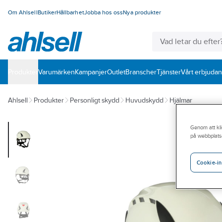
Om Ahlsell
Butiker
Hållbarhet
Jobba hos oss
Nya produkter
Produkter
Varumärken
Kampanjer
Outlet
Branscher
Tjänster
Vårt erbjuda
Ahlsell
Produkter
Personligt skydd
Huvudskydd
Hjälmar
Genom att kli
på webbplats
Cookie-in