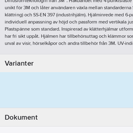
Diffusion‑teknologin från 3M™. Hakbandet med 4-punktsfäste o
unikt för 3M och låter användaren växla mellan standarderna 
klättring) och SS-EN 397 (industrihjälm). Hjälminrede med 6-p
individuell anpassning av höjd och passform med vertikala just
Plastspänne som standard. Inspirerad av klätterhjälmar utform
har fri sikt uppåt. Hjälmen har tillbehörsuttag och klämmor so
urval av visir, hörselkåpor och andra tillbehör från 3M. UV‑in
användaren när det är dags att byta hjälmen på grund av UV-e
enligt antingen SS-EN 12492 eller SS-EN 397 (beroende på ha
Varianter
och SS-EN 50365 1000 VAC. Godkänd för lateral deformation. 
Montera de korta visiren på hjälmfästena till hörselskydden e
hjälmfästen, art 150954.
Standard:
EN 397:2012+A1:2012, -30°
EN 50365:2002 (1000Vac).
Artikelnummer:
599787
Lev. artikelnr:
7100175101
Ean artikelnr:
4054596592315
Materialklass
TJ1000
Dokument