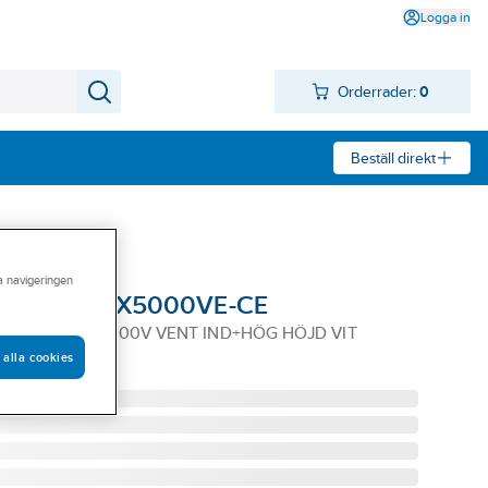
Logga in
Orderrader:
0
Beställ direkt
ra navigeringen
 Securefit X5000VE-CE
IT X5000VE 1000V VENT IND+HÖG HÖJD VIT
 alla cookies