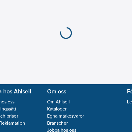
 hos Ahlsell
Om oss
F
hos oss
Om Ahlsell
Le
ingssätt
Kataloger
och priser
Egna märkesvaror
 Reklamation
Branscher
Jobba hos oss