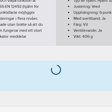
ch väljarfunktion är
Typ av hjälm:
Hjälm fö
SS-EN 12492 (hjälm för
Justering:
Vred
unktsfäste möjliggör
Upphängning:
6-punk
eringar i flera nivåer.
Med svettband:
Ja
ade utan brätte så att du
Färg:
Vit
m fungerar med ett stort
Ventilerande:
Ja
dikator meddelar
Vikt:
406
g
xponering. Certifierad
Överensstämmer me
kbandets konfiguration)
Dimension från/till:
5
UV-stabiliserat ABS.
Material:
ABS
ller använd separata
Hälsa & Säkerhet:
Huv
C, LD, EN 12492:2012,