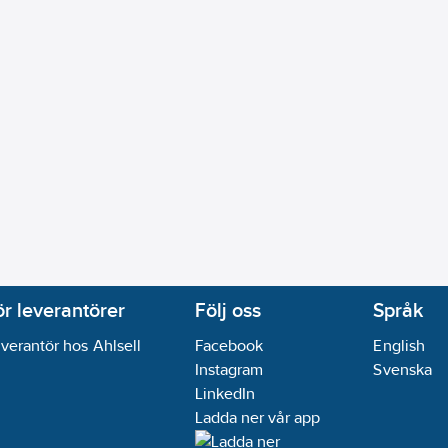
ör leverantörer
Följ oss
Språk
verantör hos Ahlsell
Facebook
English
Instagram
Svenska
LinkedIn
Ladda ner vår app