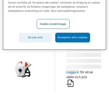
Genom att klicka på "Acceptera alla cookies" samtycker du till lagring av cookies
Outlet
Brandhjälm
på din enhet för att förbättra navigeringen på webbplatsen, analysera
webbplatsens användning och bistå i våra marknadsföringsinsatser.
Branscher
Pacific A10
RÄDDNINGSHJÄLM
Tjänster
Cookie-inställningar
PACIFIC A10 VIT
Vårt erbjudande
Artikelnummer:
513975
Lev.
34-1049-03
Avvisa alla
Acceptera alla cookies
artikelnr:
Bli kund
Aktuellt
Logga in
för att se
saldo och pris