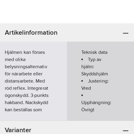
Artikelinformation
Hjälmen kan förses
Teknisk data
med olika
Typ av
belysningsalternativ
hjälm:
för närarbete eller
Skyddshjälm
distansarbete. Med
Justering:
röd reflex. Integrerat
Vred
ögonskydd. 3-punkts
hakband. Nackskydd
Upphängning:
kan beställas som
Övrigt
separat tillbehör.
Med
Storleksinställning
svettband:
Nej
Varianter
med ratt.
Material:
Färg:
Vit