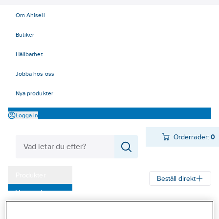
Om Ahlsell
Butiker
Hållbarhet
Jobba hos oss
Nya produkter
Logga in
Orderrader:
0
Produkter
Beställ direkt
Varumärken
Ahlsell
Produkter
Personligt skydd
Huvudskydd
Hjälmar
Kampanjer