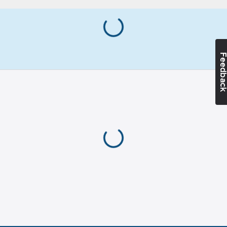
Hjälmskal i Kevlar®
och glasfiber.
Ventilerande:
Standard:
EN443
Nej
:2008, EN166 Class 1 F.
Vikt:
1060
g
Artikelnummer:
513975
Hälsa &
Feedba
Lev.
Säkerhet:
34-1049-03
artikelnr:
Huvudskador
Materialklass
TJ1090
Lampfäste:
Nej
Överensstämmer
med:
EN 166,
EN 443