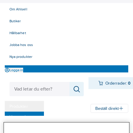
Om Ahlsell
Butiker
Hållbarhet
Jobba hos oss
Nya produkter
Logga in
Orderrader:
0
Produkter
Beställ direkt
Varumärken
Ahlsell
Produkter
Personligt skydd
Huvudskydd
Hjälmar
Kampanjer