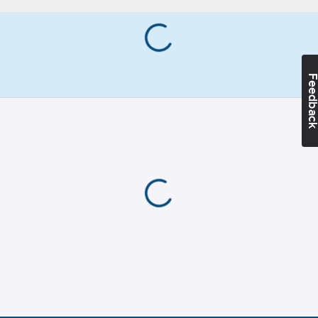
4-punkts hakband och
Med
rattjustering. OBS!
svettband:
Nej
Adapter till
Färg:
High-
hörselkåpor krävs, art
Viz Gul
458161. Hörselkåpor
Feedba
som är godkända
Ventilerande:
tillsammans med
Ja
hjälmen är KASK´s
Vikt:
390
g
egna och Hellberg.
Hälsa &
Vänligen ha det i
Säkerhet:
beaktande om ni ska
Huvudskador
använda t.ex Peltor
Lampfäste:
hörselkåpor
Nej
tillsammans med
KASK´s hjälmar. Hög
Överensstämmer
sidstyvhet, mot
med:
EN 397
metallstänk. Material:
Material:
PP
Ytterskal, PP
(polypropen)
(Polypropylen),
Dimension