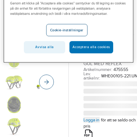
Genom att klicka på "Acceptera alla cookies" samtycker du till lagring av cookies
Outlet
KASK
på din enhet för att förbättra navigeringen på webbplatsen, analysera
Skyddshjälm
webbplatsens användning och bistå i våra marknadsföringsinsatser.
Branscher
KASK
Tjänster
Superplasma AQ
Cookie-inställningar
Vårt erbjudande
Hi-Viz
Avvisa alla
Acceptera alla cookies
SKYDDSHJÄLM KASK
Aktuellt
SUPERPLASMA HIVIZ
GUL MED REFLEX
Artikelnummer:
475555
Lev.
WHE00105-221.UN
artikelnr:
Logga in
för att se saldo och
pris