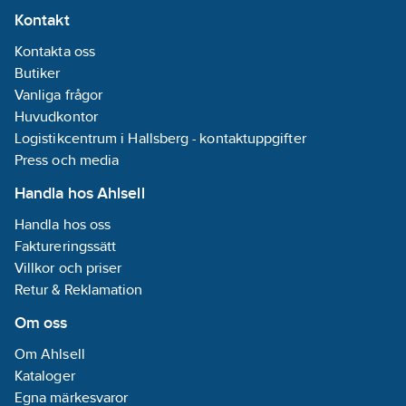
Kontakt
innerskal i HD
från/till:
510-
Polystyren.
620
mm
Kontakta oss
Information om det
Utförande:
Butiker
lilla visiret V2 i
Med reflexer.
Vanliga frågor
kombination med
Huvudkontor
pannlampa: De
Logistikcentrum i Hallsberg - kontaktuppgifter
pannlampor som
Press och media
ligger som tillbehör till
Handla hos Ahlsell
denna produkt
fungerar tillsammans
Handla hos oss
med det lilla
Faktureringssätt
utvändiga visiret V2.
Villkor och priser
Läs på informationen
Retur & Reklamation
om pannlampan om
Om oss
lampfäste medföljer
eller ej. Standard: EN
Om Ahlsell
397, LD, -30°C, MM.
Kataloger
Artikelnummer:
475555
Egna märkesvaror