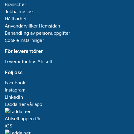
Lev.
Branscher
WHE00105-221.UNI
artikelnr:
Jobba hos oss
Ean
Hållbarhet
8057099291354
artikelnr:
Användarvillkor Hemsidan
Materialklass
TJ1020
Behandling av personuppgifter
Cookie-inställningar
För leverantörer
Leverantör hos Ahlsell
Följ oss
Facebook
Instagram
LinkedIn
Ladda ner vår app