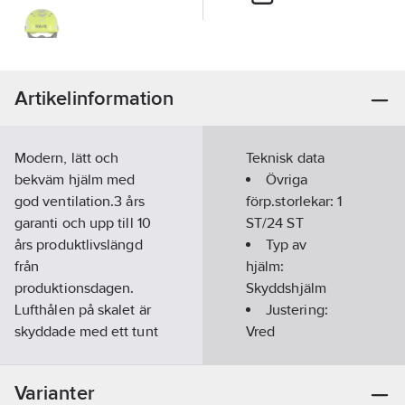
Artikelinformation
Modern, lätt och
Teknisk data
bekväm hjälm med
Övriga
god ventilation.3 års
förp.storlekar:
1
garanti och upp till 10
ST/24 ST
års produktlivslängd
Typ av
från
hjälm:
produktionsdagen.
Skyddshjälm
Lufthålen på skalet är
Justering:
skyddade med ett tunt
Vred
nät av aluminium för
att undvika att skräp
Upphängning:
Varianter
kommer in i hjälmen.
4-punkt