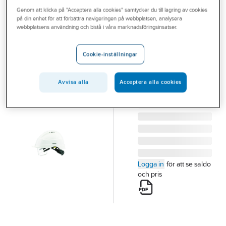
Outlet
Genom att klicka på "Acceptera alla cookies" samtycker du till lagring av cookies
IRIS
på din enhet för att förbättra navigeringen på webbplatsen, analysera
Skyddshjälm
Branscher
webbplatsens användning och bistå i våra marknadsföringsinsatser.
Iris 2 med
Tjänster
inbyggt visir
Cookie-inställningar
Vårt erbjudande
SKYDDSHJÄLM IRIS
2 M VISIR VIT
Bli kund
Avvisa alla
Acceptera alla cookies
Artikelnummer:
280857
Lev. artikelnr:
280857
Aktuellt
Logga in
för att se saldo
och pris