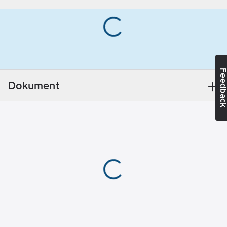
slits för fastsättning av
Material:
hörselkåpor. Levereras
ABS
utan hakband.
(akrylnitrilbutadienstyren
Standard:
Hjälm: EN
Med
397 Visir: EN 166 klass
svettband:
Ja
1F.
Färg:
Vit
Feedba
Artikelnummer:
280857
Dokument
Lev. artikelnr:
280857
Ventilerande:
Ean
Ja
7090021530368
artikelnr:
Hälsa &
Materialklass
TJ1030
Säkerhet:
Huvudskador
Överensstämmer
med:
EN 166,
EN 397
Dimension
från/till:
520-
630
mm