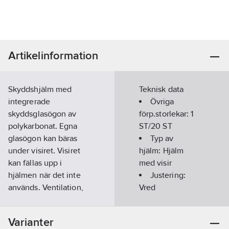
Artikelinformation
Skyddshjälm med
Teknisk data
integrerade
Övriga
skyddsglasögon av
förp.storlekar:
1
polykarbonat. Egna
ST/20 ST
glasögon kan bäras
Typ av
under visiret. Visiret
hjälm:
Hjälm
kan fällas upp i
med visir
hjälmen när det inte
Justering:
används. Ventilation,
Vred
6-punkts inrede med
rattjustering,
Upphängning:
Varianter
regnränna, plan front,
6-punkt