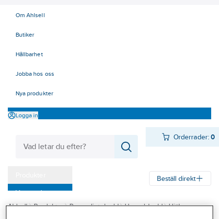
Om Ahlsell
Butiker
Hållbarhet
Jobba hos oss
Nya produkter
Logga in
Orderrader:
0
Produkter
Beställ direkt
Varumärken
Ahlsell
Produkter
Personligt skydd
Huvudskydd
Hjälmar
Kampanjer