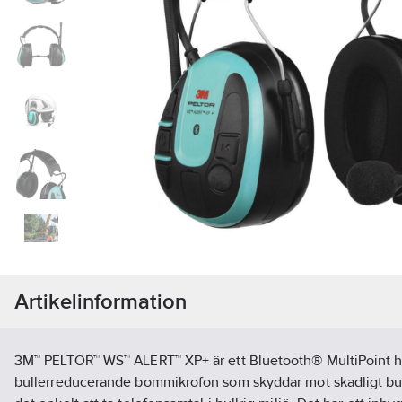
Artikelinformation
3M™ PELTOR™ WS™ ALERT™ XP+ är ett Bluetooth® MultiPoint 
bullerreducerande bommikrofon som skyddar mot skadligt bul