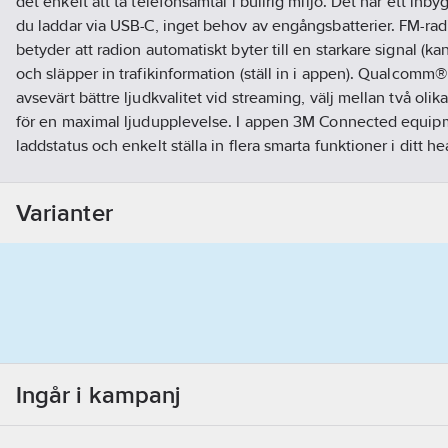
det enkelt att ta telefonsamtal i bullrig miljö. Det har ett inb
du laddar via USB-C, inget behov av engångsbatterier. FM-rad
betyder att radion automatiskt byter till en starkare signal (ka
och släpper in trafikinformation (ställ in i appen). Qualcomm
avsevärt bättre ljudkvalitet vid streaming, välj mellan två olik
för en maximal ljudupplevelse. I appen 3M Connected equip
laddstatus och enkelt ställa in flera smarta funktioner i ditt h
automatiska uppdateringar av headsetets mjukvara (OTA), pre
med mobilen. Produkten är försedd med USB-C laddningsport
Varianter
laddkabel i enlighet med nya EU-direktivet som trädde ikraft 1 
Värnamo, 2 års garanti.
Artikelnummer:
875830
Lev. artikelnr:
7100333019
Ean artikelnr:
0068060857545
Materialklass
TJ1601
Ingår i kampanj