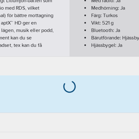
yggt Litiumjon-batteri som
Med radio:
Ja
io med RDS, vilket
Medhörning:
Ja
nal) för bättre mottagning
Färg:
Turkos
® aptX™ HD ger en
Vikt:
521
g
a lägen, musik eller podd,
Bluetooth:
Ja
ment kan du se
Bärutförande:
Hjässby
eadset, tex kan du få
Hjässbygel:
Ja
cis som det fungerar
Överensstämmer me
 och levereras utan
Uppladdningsbar:
Ja
januari 2025. Tillverkas i
Hälsa & Säkerhet:
Bul
Justerbar:
Ja