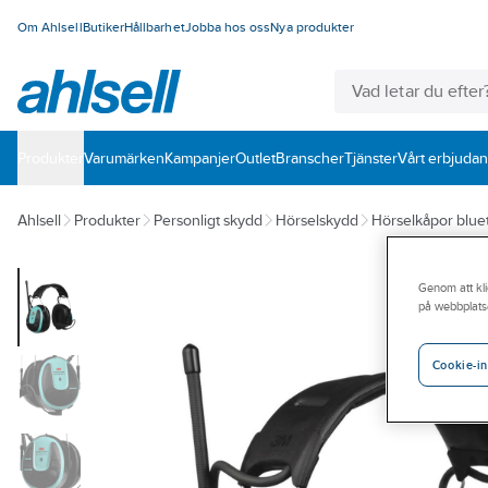
Om Ahlsell
Butiker
Hållbarhet
Jobba hos oss
Nya produkter
Produkter
Varumärken
Kampanjer
Outlet
Branscher
Tjänster
Vårt erbjuda
Ahlsell
Produkter
Personligt skydd
Hörselskydd
Hörselkåpor blue
Genom att kli
på webbplats
Cookie-in