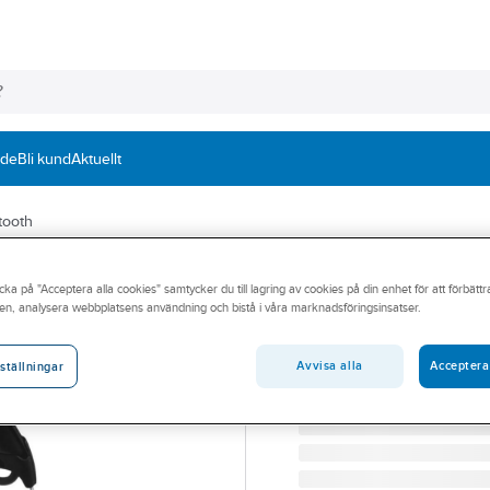
nde
Bli kund
Aktuellt
tooth
3M PELTOR
cka på "Acceptera alla cookies" samtycker du till lagring av cookies på din enhet för att förbätt
Hörselkåpa 3M 
en, analysera webbplatsens användning och bistå i våra marknadsföringsinsatser.
HÖRSELKÅPA PELTOR WS
Artikelnummer:
875830
Avvisa alla
Acceptera
ställningar
Lev. artikelnr:
7100333019