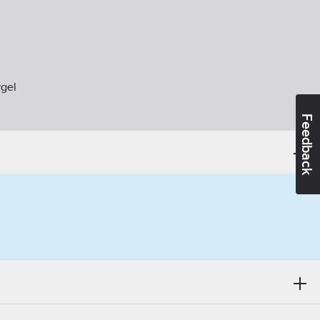
gel
Feedback
d:
EN 352
ler