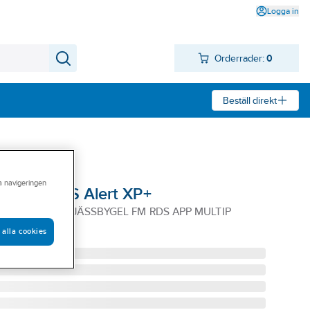
Logga in
Orderrader:
0
Beställ direkt
ra navigeringen
PELTOR WS Alert XP+
 ALERT XP+ HJÄSSBYGEL FM RDS APP MULTIP
 alla cookies