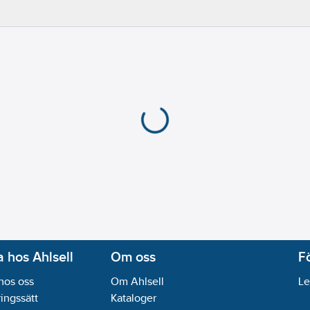
 hos Ahlsell
Om oss
F
hos oss
Om Ahlsell
Le
ingssätt
Kataloger