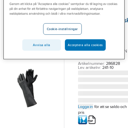
Genom att klicka på "Acceptera alla cookies" samtycker du till lagring av cookies
Outlet
på din enhet för att förbättra navigeringen på webbplatsen, analysera
TEGERA®
webbplatsens användning och bistå i våra marknadsföringsinsatser.
Branscher
Kemskyddshands
Tjänster
Tegera 241
Cookie-inställningar
Chemforce
Vårt erbjudande
HANDSKE TEGERA 241
Avvisa alla
Acceptera alla cookies
Bli kund
SVART LATEX/NEOPREN
Aktuellt
STL 10
Artikelnummer:
286828
Lev. artikelnr:
241-10
Logga in
för att se saldo och
pris