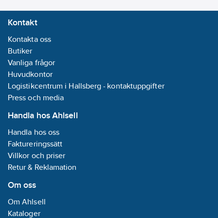
Överensstämmer
Kontakt
med:
EN ISO
21420, EN 388,
Kontakta oss
EN 374
Butiker
Funktion:
Vanliga frågor
Flossad,
Huvudkontor
förböjda fingar,
Logistikcentrum i Hallsberg - kontaktuppgifter
greppmönster
Press och media
Handla hos Ahlsell
Handla hos oss
Faktureringssätt
Villkor och priser
Retur & Reklamation
Om oss
Om Ahlsell
Kataloger