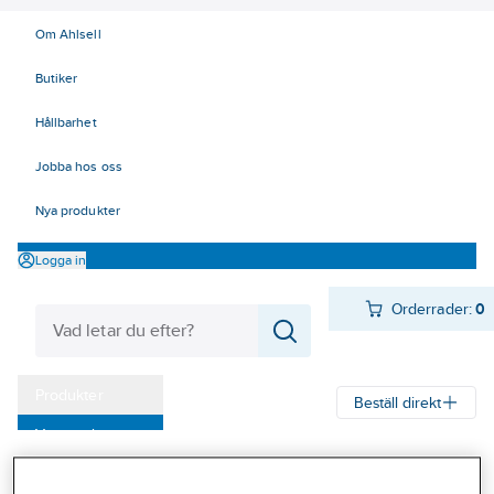
Om Ahlsell
Butiker
Hållbarhet
Jobba hos oss
Nya produkter
Logga in
Orderrader:
0
Produkter
Beställ direkt
Varumärken
Ahlsell
Produkter
Personligt skydd
Handskar
Kampanjer
Engångs/Kemskyddshandskar
Kemskyddshandskar - Övriga