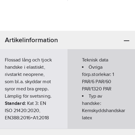
Artikelinformation
Flossad lång och tjock
Teknisk data
handske i elastiskt,
Övriga
rivstarkt neoprene,
förp.storlekar:
1
som bl.a. skyddar mot
PAR/6 PAR/60
syror med bra grepp.
PAR/1320 PAR
Lämplig för svetsning.
Typ av
Standard:
Kat 3: EN
handske:
ISO 21420:2020,
Kemskyddshandskar
EN388:2016+A1:2018
latex
3011X, EN ISO 374-
1:2016+A1:2018 Type A
Handskstorlek: