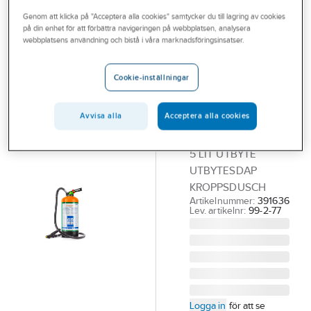
Outlet
Genom att klicka på "Acceptera alla cookies" samtycker du till lagring av cookies
på din enhet för att förbättra navigeringen på webbplatsen, analysera
MEDICAL CARE
Branscher
webbplatsens användning och bistå i våra marknadsföringsinsatser.
SYSTEM
Nöddusch
Tjänster
Diphoterine®
Cookie-inställningar
Vårt erbjudande
Portabel DAP
Aktuellt
5l
Avvisa alla
Acceptera alla cookies
DIPHOTERINE DAP
5 LIT UTBYTE
UTBYTESDAP
KROPPSDUSCH
Artikelnummer:
391636
Lev. artikelnr:
99-2-77
Logga in
för att se