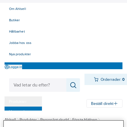
Om Ahlsell
Butiker
Hållbarhet
Jobba hos oss
Nya produkter
Logga in
Orderrader:
0
Produkter
Beställ direkt
Varumärken
Ahlsell
Produkter
Personligt skydd
Första Hjälpen
Kampanjer
Ögonduschar