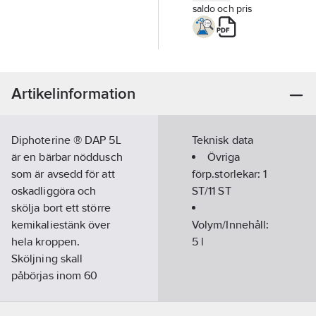
saldo och pris
Artikelinformation
Diphoterine ® DAP 5L
Teknisk data
är en bärbar nöddusch
Övriga
som är avsedd för att
förp.storlekar:
1
oskadliggöra och
ST/11 ST
skölja bort ett större
kemikaliestänk över
Volym/Innehåll:
hela kroppen.
5
l
Sköljning skall
påbörjas inom 60
sekunder efter
kemikaliestänk för att