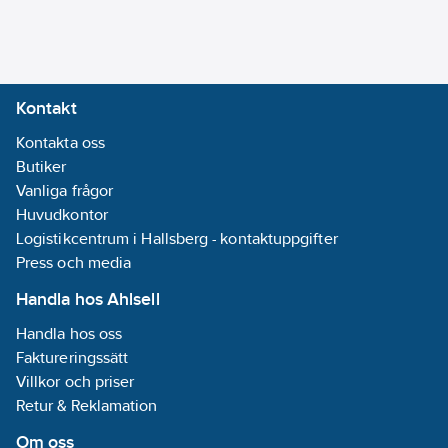
Hållbarhet 2 år från
tillverkningsdatum
Artikelnummer:
391636
Lev. artikelnr:
99-2-77
Kontakt
Ean
7330075213283
artikelnr:
Kontakta oss
Materialklass
Butiker
TÖ0200
Vanliga frågor
Huvudkontor
Logistikcentrum i Hallsberg - kontaktuppgifter
Press och media
Handla hos Ahlsell
Handla hos oss
Faktureringssätt
Villkor och priser
Retur & Reklamation
Om oss