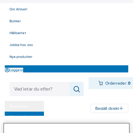
Om Ahlsell
Butiker
Hållbarhet
Jobba hos oss
Nya produkter
Logga in
Orderrader:
0
Produkter
Beställ direkt
Varumärken
Ahlsell
Produkter
Personligt skydd
Fallskydd
Kampanjer
Verktygssäkringar