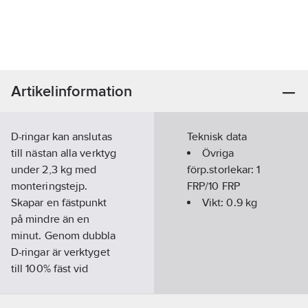
Artikelinformation
D-ringar kan anslutas
Teknisk data
till nästan alla verktyg
Övriga
under 2,3 kg med
förp.storlekar:
1
monteringstejp.
FRP/10 FRP
Skapar en fästpunkt
Vikt:
0.9
kg
på mindre än en
minut. Genom dubbla
D-ringar är verktyget
till 100% fäst vid
verktyget.
Artikelnummer:
754158