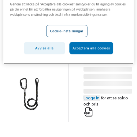
Genom att klicka på "Acceptera alla cookies" samtycker du till lagring av cookies
Outlet
på din enhet för att förbättra navigeringen på webbplatsen, analysera
PETZL
webbplatsens användning och bistå i våra marknadsföringsinsatser.
Branscher
Tillbehör Petzl
Tjänster
Toolink
Cookie-inställningar
VERKTYGSSÄKRING
Vårt erbjudande
PETZL
Avvisa alla
Acceptera alla cookies
Aktuellt
Artikelnummer:
69873615
Lev. artikelnr:
S049AA00
Logga in
för att se saldo
och pris