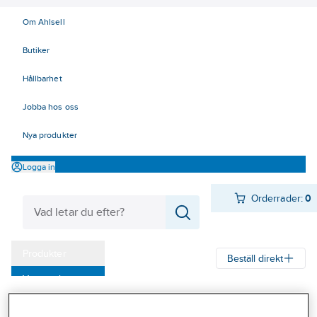
Om Ahlsell
Butiker
Hållbarhet
Jobba hos oss
Nya produkter
Logga in
Orderrader:
0
Produkter
Beställ direkt
Varumärken
Ahlsell
Produkter
Personligt skydd
Fallskydd
Kampanjer
Verktygssäkringar