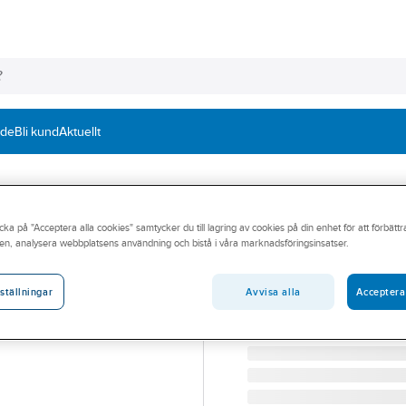
nde
Bli kund
Aktuellt
cka på "Acceptera alla cookies" samtycker du till lagring av cookies på din enhet för att förbätt
BAHCO
en, analysera webbplatsens användning och bistå i våra marknadsföringsinsatser.
Ögla Bahco TAH
ÖGLA BAHCO TAH M SN
Avvisa alla
Acceptera
ställningar
Artikelnummer:
365737
Lev. artikelnr:
0194797