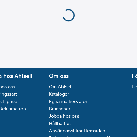
 hos Ahlsell
Om oss
F
hos oss
Om Ahlsell
Le
ingssätt
Kataloger
och priser
Egna märkesvaror
 Reklamation
Branscher
Jobba hos oss
Hållbarhet
Användarvillkor Hemsidan