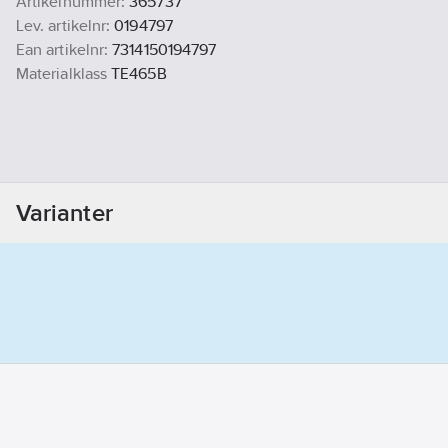
Artikelnummer:
365737
Lev. artikelnr:
0194797
Ean artikelnr:
7314150194797
Materialklass
TE465B
Varianter