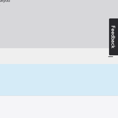
lskydd
T
Feedback