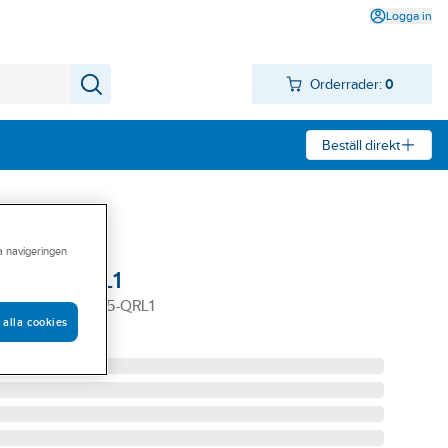
Logga in
Orderrader:
0
Beställ direkt
ra navigeringen
 3875-QRL1
ABBFÄSTE 3875-QRL1
 alla cookies