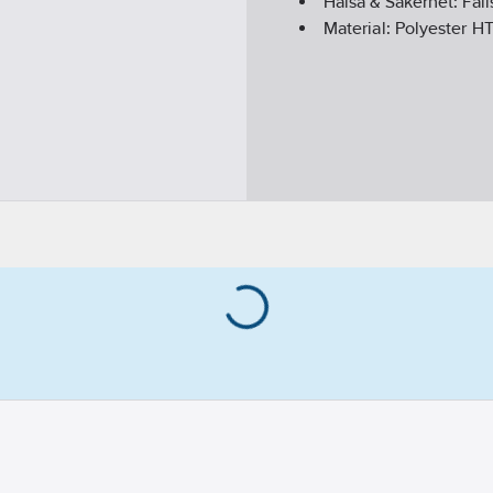
Hälsa & Säkerhet:
Fal
Material:
Polyester H