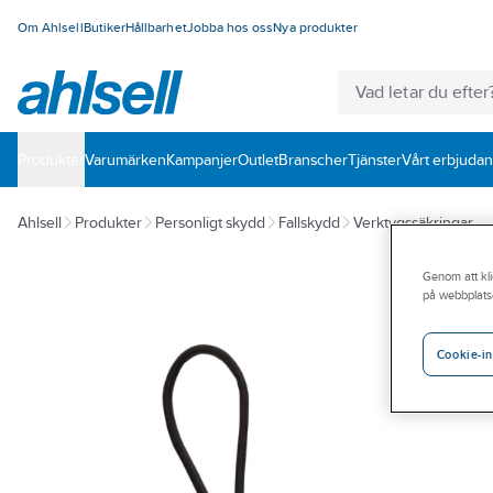
Om Ahlsell
Butiker
Hållbarhet
Jobba hos oss
Nya produkter
Produkter
Varumärken
Kampanjer
Outlet
Branscher
Tjänster
Vårt erbjuda
Ahlsell
Produkter
Personligt skydd
Fallskydd
Verktygssäkringar
Genom att kli
på webbplats
Cookie-in