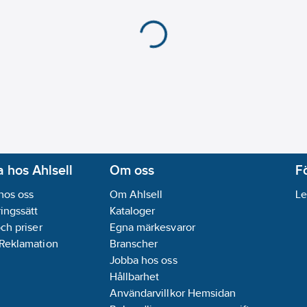
 hos Ahlsell
Om oss
F
hos oss
Om Ahlsell
Le
ingssätt
Kataloger
och priser
Egna märkesvaror
 Reklamation
Branscher
Jobba hos oss
Hållbarhet
Användarvillkor Hemsidan