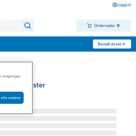
Logga in
Orderrader:
0
Beställ direkt
ra navigeringen
Roller Coaster
 alla cookies