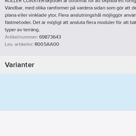
ROLLER COASTER-skyddet är utformat för att skydda ett rörligt
Vändbar, med olika ramformer på vardera sidan som gör att den
plana eller vinklade ytor. Flera anslutningshål möjliggör anvä
fästmetoder. Det är möjligt att ansluta flera moduler för att bät
typer av terräng.
Artikelnummer:
69873643
Lev. artikelnr:
R005AA00
Materialklass
TJ4510
Varianter