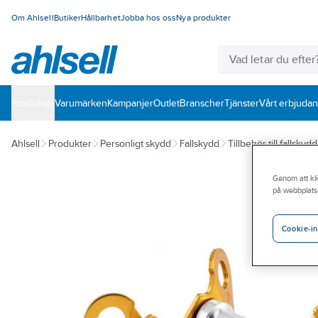
Om Ahlsell
Butiker
Hållbarhet
Jobba hos oss
Nya produkter
Produkter
Varumärken
Kampanjer
Outlet
Branscher
Tjänster
Vårt erbjuda
Ahlsell
Produkter
Personligt skydd
Fallskydd
Tillbehör till fallskydd
Genom att kli
på webbplats
Cookie-in