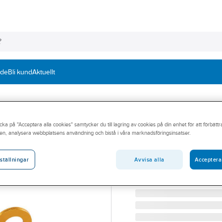
nde
Bli kund
Aktuellt
cka på "Acceptera alla cookies" samtycker du till lagring av cookies på din enhet för att förbätt
PETZL
en, analysera webbplatsens användning och bistå i våra marknadsföringsinsatser.
Kantskydd Petzl 
KANTSKYDD PETZL
Avvisa alla
Acceptera
ställningar
Artikelnummer:
69873643
Lev. artikelnr:
R005AA00