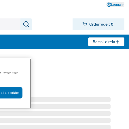
Logga in
Orderrader:
0
Beställ direkt
ra navigeringen
kka 940
40
 alla cookies