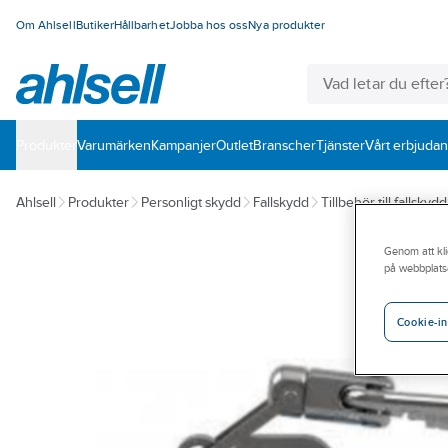
Om Ahlsell
Butiker
Hållbarhet
Jobba hos oss
Nya produkter
Produkter
Varumärken
Kampanjer
Outlet
Branscher
Tjänster
Vårt erbjuda
Ahlsell
Produkter
Personligt skydd
Fallskydd
Tillbehör till fallskydd
Genom att kli
på webbplats
Cookie-in