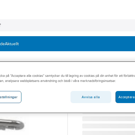
nde
Aktuellt
cka på "Acceptera alla cookies" samtycker du till lagring av cookies på din enhet för att förbätt
Glidsko Turvati
en, analysera webbplatsens användning och bistå i våra marknadsföringsinsatser.
GLIDSKO TURVATIKKA 9
Artikelnummer:
69781195
Avvisa alla
Acceptera
ställningar
Lev. artikelnr:
315310021