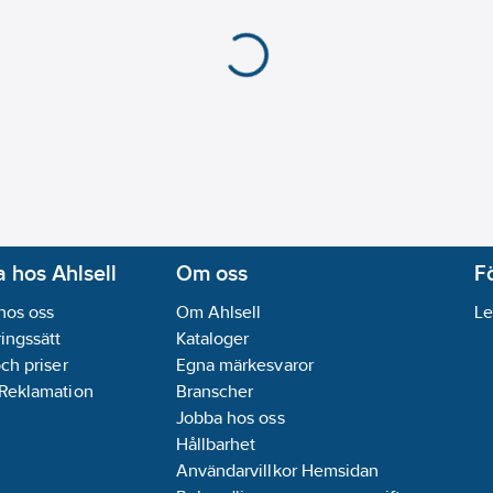
 hos Ahlsell
Om oss
F
hos oss
Om Ahlsell
Le
ingssätt
Kataloger
och priser
Egna märkesvaror
 Reklamation
Branscher
Jobba hos oss
Hållbarhet
Användarvillkor Hemsidan