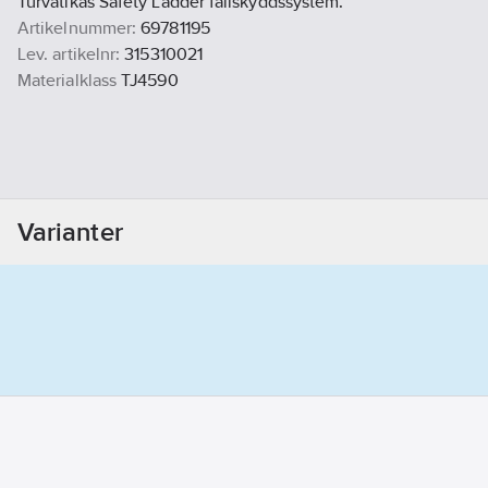
Turvatikas Safety Ladder fallskyddssystem.
Artikelnummer:
69781195
Lev. artikelnr:
315310021
Materialklass
TJ4590
Varianter