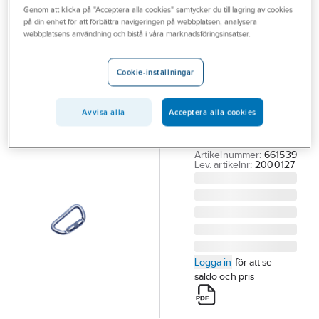
Genom att klicka på "Acceptera alla cookies" samtycker du till lagring av cookies
Outlet
på din enhet för att förbättra navigeringen på webbplatsen, analysera
3M DBI-SALA
webbplatsens användning och bistå i våra marknadsföringsinsatser.
Branscher
Karbinkrok 3M
Tjänster
DBI-SALA
Cookie-inställningar
KARBINHAKE CS
Vårt erbjudande
2000127
Avvisa alla
Acceptera alla cookies
Aktuellt
SJÄLVLÅSANDE
18MM
Artikelnummer:
661539
Lev. artikelnr:
2000127
Logga in
för att se
saldo och pris