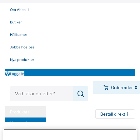
Om Ahlsell
Butiker
Hållbarhet
Jobba hos oss
Nya produkter
Logga in
Orderrader:
0
Produkter
Beställ direkt
Varumärken
Ahlsell
Produkter
Personligt skydd
Fallskydd
Kampanjer
Tillbehör till fallskydd