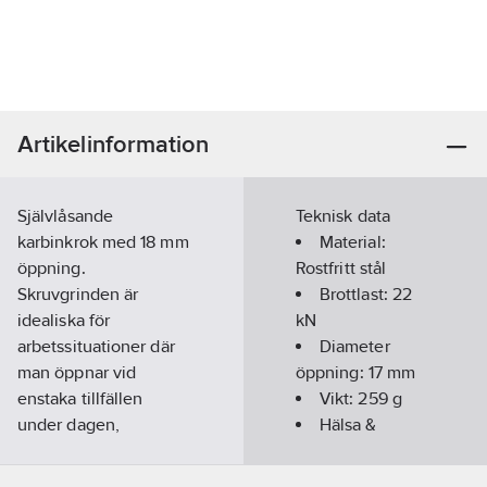
Artikelinformation
Självlåsande
Teknisk data
karbinkrok med 18 mm
Material:
öppning.
Rostfritt stål
Skruvgrinden är
Brottlast:
22
idealiska för
kN
arbetssituationer där
Diameter
man öppnar vid
öppning:
17
mm
enstaka tillfällen
Vikt:
259
g
under dagen,
Hälsa &
eftersom Grinden kan
Säkerhet:
öppnas genom att den
Fallskydd