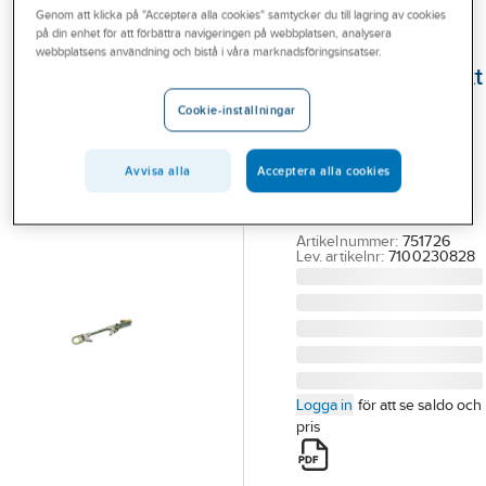
Genom att klicka på "Acceptera alla cookies" samtycker du till lagring av cookies
Outlet
på din enhet för att förbättra navigeringen på webbplatsen, analysera
3M DBI-SALA
webbplatsens användning och bistå i våra marknadsföringsinsatser.
Branscher
Förankringspunkt
Tjänster
3M DBI-SALA för
Cookie-inställningar
balkar
Vårt erbjudande
FÖRANKRINGSPUNKT
Avvisa alla
Acceptera alla cookies
Bli kund
3M SALA FÖR BALK
Aktuellt
2108412
Artikelnummer:
751726
Lev. artikelnr:
7100230828
Logga in
för att se saldo och
pris