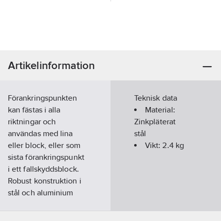
Artikelinformation
Förankringspunkten
Teknisk data
kan fästas i alla
Material:
riktningar och
Zinkpläterat
användas med lina
stål
eller block, eller som
Vikt:
2.4
kg
sista förankringspunkt
i ett fallskyddsblock.
Robust konstruktion i
stål och aluminium
med en totalstyrka på
22 kN och 189 kg