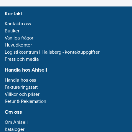
anslutna utrustningen
Kontakt
hela tiden sitter kvar
på rätt ställe.
Kontakta oss
Artikelnummer:
751726
Butiker
Lev.
Vanliga frågor
7100230828
artikelnr:
Huvudkontor
Materialklass
TJ4590
Logistikcentrum i Hallsberg - kontaktuppgifter
Press och media
Handla hos Ahlsell
Handla hos oss
Faktureringssätt
Villkor och priser
Retur & Reklamation
Om oss
Om Ahlsell
Kataloger