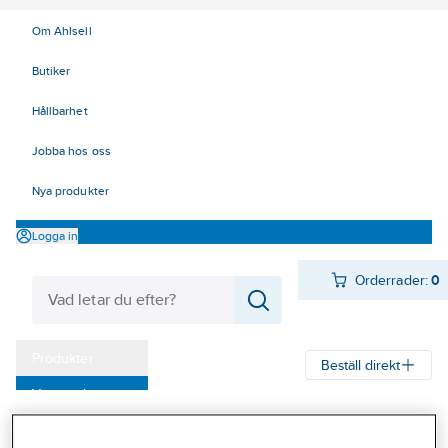
Om Ahlsell
Butiker
Hållbarhet
Jobba hos oss
Nya produkter
Logga in
Orderrader:
0
Produkter
Beställ direkt
Varumärken
Ahlsell
Produkter
Personligt skydd
Fallskydd
Kampanjer
Förankringspunkter