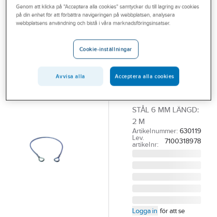
Genom att klicka på "Acceptera alla cookies" samtycker du till lagring av cookies
Outlet
på din enhet för att förbättra navigeringen på webbplatsen, analysera
3M PROTECTA
webbplatsens användning och bistå i våra marknadsföringsinsatser.
Branscher
Galvaniserad
Tjänster
stålslinga
Cookie-inställningar
Protecta
Vårt erbjudande
STÅLSLING
Avvisa alla
Acceptera alla cookies
Aktuellt
CAPITALSAFETY
AM402G GALV
STÅL 6 MM LÄNGD:
2 M
Artikelnummer:
630119
Lev.
7100318978
artikelnr:
Logga in
för att se