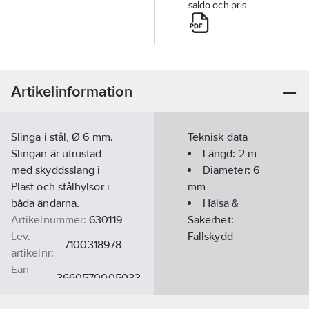
saldo och pris
Artikelinformation
Slinga i stål, Ø 6 mm.
Teknisk data
Slingan är utrustad
Längd:
2
m
med skyddsslang i
Diameter:
6
Plast och stålhylsor i
mm
båda ändarna.
Hälsa &
Artikelnummer:
630119
Säkerhet:
Lev.
Fallskydd
7100318978
artikelnr:
Ean
3660570005033
artikelnr:
Materialklass
TJ4590