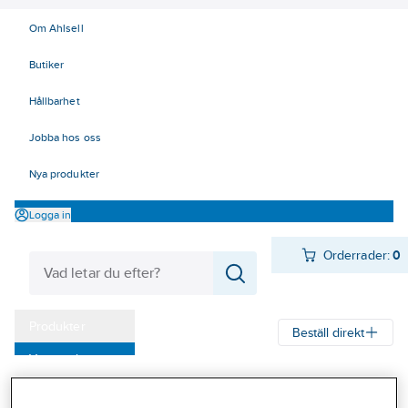
Om Ahlsell
Butiker
Hållbarhet
Jobba hos oss
Nya produkter
Logga in
Orderrader:
0
Produkter
Beställ direkt
Varumärken
Ahlsell
Produkter
Personligt skydd
Fallskydd
Kampanjer
Förankringspunkter