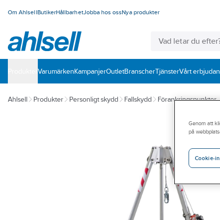
Om Ahlsell
Butiker
Hållbarhet
Jobba hos oss
Nya produkter
Produkter
Varumärken
Kampanjer
Outlet
Branscher
Tjänster
Vårt erbjuda
Ahlsell
Produkter
Personligt skydd
Fallskydd
Förankringspunkter
Genom att kli
på webbplats
Cookie-in