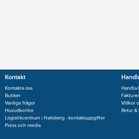
Ean artikelnr:
3660681062260
Materialklass
TÖ0200
Kontakt
Handla
Kontakta oss
Handla 
Butiker
Fakturer
Vanliga frågor
Villkor 
Huvudkontor
Retur &
Logistikcentrum i Hallsberg - kontaktuppgifter
Press och media