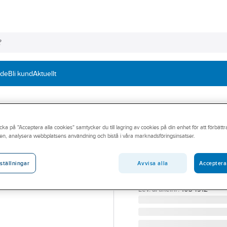
nde
Bli kund
Aktuellt
cka på "Acceptera alla cookies" samtycker du till lagring av cookies på din enhet för att förbätt
MILLER®
en, analysera webbplatsens användning och bistå i våra marknadsföringsinsatser.
Tripod + Mightev
vinsch
Avvisa alla
Acceptera
ställningar
TRIPOD+MIGHTEVACBLOC
Artikelnummer:
485645
Lev. artikelnr:
1034912