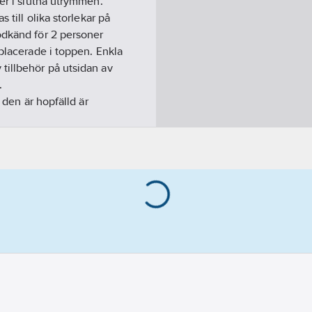
ner i slutna utrymmen.
 till olika storlekar på
odkänd för 2 personer
 placerade i toppen. Enkla
tillbehör på utsidan av
.
 den är hopfälld är
ål samt självindragande
rande fäste kärnan i ett
mmen.
(Vinsch ingår EJ i