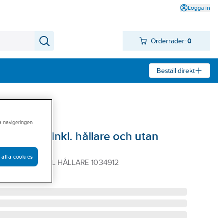
Logga in
Orderrader:
0
Beställ direkt
ra navigeringen
ackblock inkl. hållare och utan
 alla cookies
K 15M SS INKL HÅLLARE 1034912