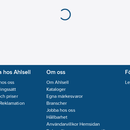
 hos Ahlsell
Om oss
F
hos oss
Om Ahlsell
Le
ingssätt
Kataloger
och priser
Egna märkesvaror
 Reklamation
Branscher
Jobba hos oss
Hållbarhet
Användarvillkor Hemsidan