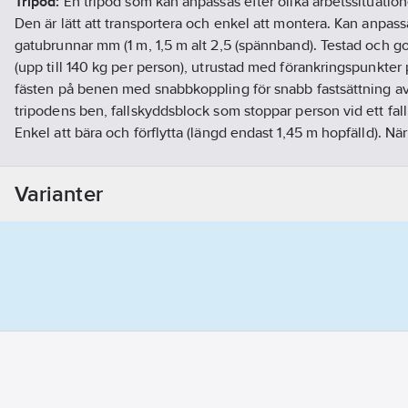
Tripod:
En tripod som kan anpassas efter olika arbetssituatio
Den är lätt att transportera och enkel att montera. Kan anpassas
gatubrunnar mm (1 m, 1,5 m alt 2,5 (spännband). Testad och g
(upp till 140 kg per person), utrustad med förankringspunkter
fästen på benen med snabbkoppling för snabb fastsättning av 
tripodens ben, fallskyddsblock som stoppar person vid ett fall
Enkel att bära och förflytta (längd endast 1,45 m hopfälld). När
benen fixerade. Material: aluminium.
Fallskyddsblock:
Fallskyddsblock 15M med vajer i rostfritt st
Varianter
förankringslina,utgör tillsammans med Miller Tripod och tillhö
stabilt och säkert fallskydd/räddningssystem för trånga utry
detta kit).
Innehåller följande:
- Durahoist Tripod (stativet)
- MightyEvac fallskyddsblock 15M med vajer i rostfritt stål
- 1 st. Fäste för MightyEvac blocket på 3pod.
Artikelnummer:
485645
Lev. artikelnr:
1034912