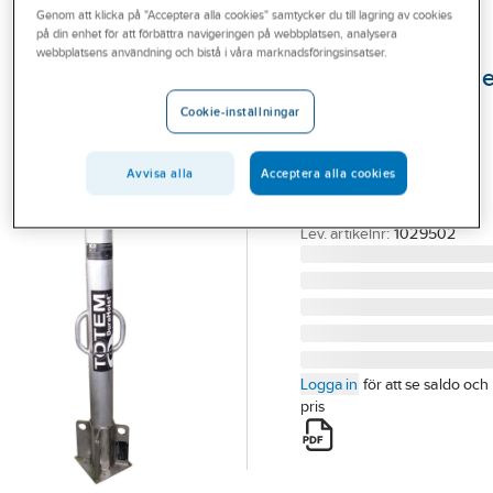
Genom att klicka på "Acceptera alla cookies" samtycker du till lagring av cookies
Outlet
på din enhet för att förbättra navigeringen på webbplatsen, analysera
MILLER®
webbplatsens användning och bistå i våra marknadsföringsinsatser.
Branscher
Förankringsstolp
Tjänster
Miller Durahoist
Cookie-inställningar
Totem 1029502
Vårt erbjudande
FÖRANKRINGSSTOLPE
Avvisa alla
Acceptera alla cookies
Bli kund
TOTEM 1029502
Aktuellt
Artikelnummer:
393488
Lev. artikelnr:
1029502
Logga in
för att se saldo och
pris