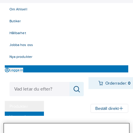
Om Ahlsell
Butiker
Hållbarhet
Jobba hos oss
Nya produkter
Logga in
Orderrader:
0
Produkter
Beställ direkt
Varumärken
Ahlsell
Produkter
Personligt skydd
Fallskydd
Kampanjer
Förankringspunkter