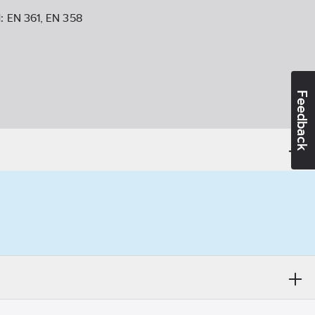
d:
EN 361, EN 358
Feedback