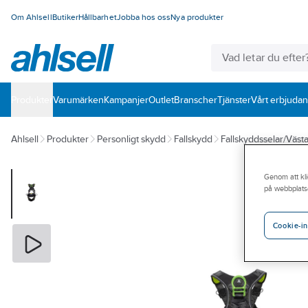
Om Ahlsell
Butiker
Hållbarhet
Jobba hos oss
Nya produkter
Produkter
Varumärken
Kampanjer
Outlet
Branscher
Tjänster
Vårt erbjuda
Ahlsell
Produkter
Personligt skydd
Fallskydd
Fallskyddsselar/Västa
Genom att kli
på webbplats
Cookie-in