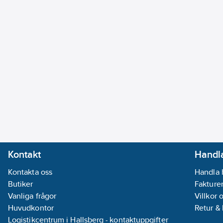
Kontakt
Handla
Kontakta oss
Handla 
Butiker
Fakturer
Vanliga frågor
Villkor 
Huvudkontor
Retur &
Logistikcentrum i Hallsberg - kontaktuppgifter