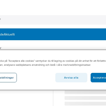
nde
Aktuellt
r
MILLER®
cka på "Acceptera alla cookies" samtycker du till lagring av cookies på din enhet för att förbätt
Fallskyddssele 
en, analysera webbplatsens användning och bistå i våra marknadsföringsinsatser.
FALLSKYDDSSELE HONE
Artikelnummer:
74357629
Avvisa alla
Acceptera
ställningar
Lev. artikelnr:
1036773