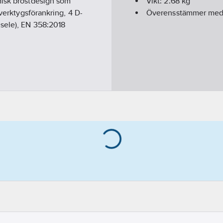
misk bröstdesign som
Vikt:
2.68
kg
 verktygsförankring, 4 D-
Överensstämmer me
sele), EN 358:2018