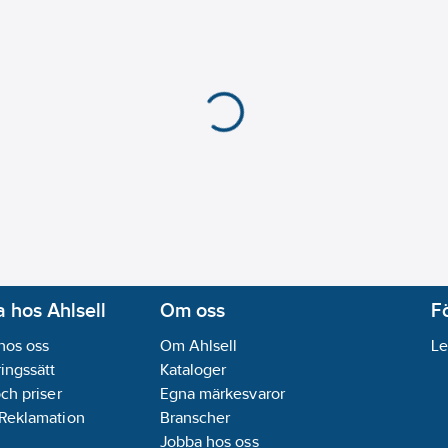
 hos Ahlsell
Om oss
F
hos oss
Om Ahlsell
Le
ingssätt
Kataloger
och priser
Egna märkesvaror
 Reklamation
Branscher
Jobba hos oss