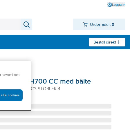
Logga in
Orderrader:
0
Beställ direkt
ra navigeringen
Honeywell H700 CC med bälte
YWELL H700 CC3 STORLEK 4
 alla cookies