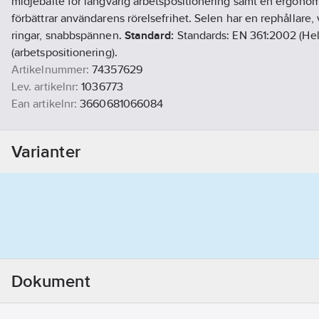
midjebälte för långvarig arbetspositionering samt en ergono
förbättrar användarens rörelsefrihet. Selen har en rephållare,
ringar, snabbspännen.
Standard:
Standards: EN 361:2002 (Hel
(arbetspositionering).
Artikelnummer:
74357629
Lev. artikelnr:
1036773
Ean artikelnr:
3660681066084
Materialklass
TJ4500
Varianter
Dokument