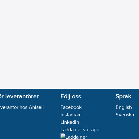
ör leverantörer
Följ oss
Språk
verantör hos Ahlsell
Facebook
English
Instagram
Svenska
LinkedIn
Ladda ner vår app