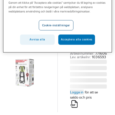
Genom att klicka på "Acceptera alla cookies" samtycker du till lagring av cookies
Outlet
Fallskyddskit
på din enhet för att förbättra navigeringen på webbplatsen, analysera
webbplatsens användning och bistå i våra marknadsföringsinsatser.
Branscher
Miller
1036593
Tjänster
Cookie-inställningar
STÄLLNINGS-KIT
Vårt erbjudande
MILLER LIFT
Avvisa alla
Acceptera alla cookies
Aktuellt
SCORPIO 2.8M +
SELE H500
Artikelnummer:
771606
Lev. artikelnr:
1036593
Logga in
för att se
saldo och pris