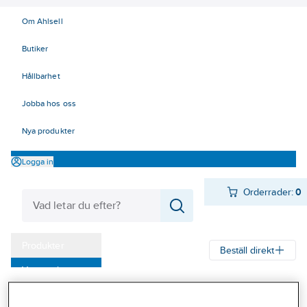
Om Ahlsell
Butiker
Hållbarhet
Jobba hos oss
Nya produkter
Logga in
Orderrader:
0
Produkter
Beställ direkt
Varumärken
Ahlsell
Produkter
Personligt skydd
Fallskydd
Fallskyddspaket
Kampanjer