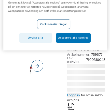
Genom att klicka på "Acceptera alla cookies" samtycker du till lagring av cookies
Outlet
3M PROTECTA
på din enhet för att förbättra navigeringen på webbplatsen, analysera
Fallskyddsblock
webbplatsens användning och bistå i våra marknadsföringsinsatser.
Branscher
3M Protecta
Tjänster
Rebel Edge
Cookie-inställningar
Vårt erbjudande
FALLSKYDDSBLOCK
PROTECTA REBEL
Avvisa alla
Acceptera alla cookies
Bli kund
EDGE GALVVAJER
Aktuellt
3590542 6 METER
Artikelnummer:
759677
Lev.
7100310048
artikelnr:
Logga in
för att se saldo
och pris