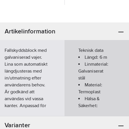
Artikelinformation
Fallskyddsblock med
Teknisk data
galvaniserad vajer.
Längd:
6
m
Lina som automatiskt
Linmaterial:
längdjusteras med
Galvaniserat
in/utmatning efter
stål
användarens behov.
Material:
Är godkänd att
Termoplast
användas vid vassa
Hälsa &
kanter. Anpassad för
Säkerhet:
belastning upp till 140
Fallskydd
kg där
Varianter
förankringspunkten är
Överensstämmer