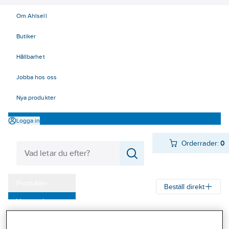
Om Ahlsell
Butiker
Hållbarhet
Jobba hos oss
Nya produkter
Logga in
Orderrader:
0
Produkter
Beställ direkt
Varumärken
Ahlsell
Produkter
Personligt skydd
Fallskydd
Fallskyddsblock
Kampanjer