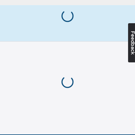
vid fotnivå eller högre.
med:
EN 360
Artikelnummer:
759677
Kanttestad:
Lev.
Ja
7100310048
artikelnr:
Materialklass
TJ4590
Feedba